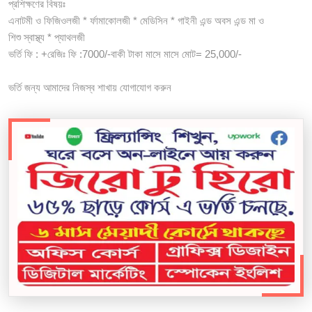
প্রশিক্ষণের বিষয়ঃ
এনাটমী ও ফিজিওলজী * র্ফামাকোলজী * মেডিসিন * গাইনী এন্ড অবস এন্ড মা ও
শিশু স্বাস্থ্য * প্যাথলজী
ভর্তি ফি : +রেজিঃ ফি :7000/-বাকী টাকা মাসে মাসে মোট= 25,000/-
ভর্তি জন্য আমাদের নিজস্ব শাখায় যোগাযোগ করুন