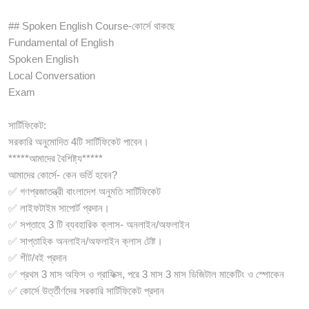
## Spoken English Course-কোর্সে থাকছে
Fundamental of English
Spoken English
Local Conversation
Exam
সার্টিফিকেট:
সরকারি অনুমোদিত 4টি সার্টিফিকেট পাবেন।
*****আমাদের বৈশিষ্ট্য*****
আমাদের কোর্সে- কেন ভর্তি হবেন?
✅ গণপ্রজাতন্ত্রী বাংলাদেশ অনুমতি সার্টিফিকেট
✅ লাইফটাইম সাপোর্ট প্রদান।
✅ সপ্তাহে 3 টি ব্যবহারিক ক্লাস- অনলাইন/অফলাইন
✅ সাপ্তাহিক অনলাইন/অফলাইন ক্লাস টেষ্ট।
✅ শীট/বই প্রদান
✅ প্রথম 3 মাস অফিস ও গ্রাফিক্স, পরে 3 মাস 3 মাস ডিজিটাল মাকেটিং ও স্পোকেন
✅ কোর্সে উর্ত্তীর্ণদের সরকারি সার্টিফিকেট প্রদান