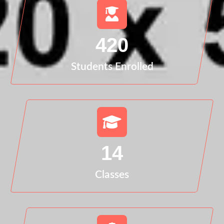
420
Students Enrolled
14
Classes