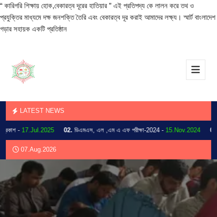
“ কারিগরি শিক্ষায় হোক,বেকারত্ব দূরের হাতিয়ার ” এই প্রতিপদ্য কে লালন করে তথ ও
প্রযুক্তির মাধ্যমে দক্ষ জনশক্তি তৈরি এবং বেকারত্ব দূর করাই আমাদের লক্ষ্য। স্মার্ট বাংলাদেশ
গড়ার সহায়ক একটি প্রতিষ্ঠান
LATEST NEWS
কাশ -
17.Jul.2025
02.
ডিএমএস, এল ,এম এ এফ পরীক্ষা-2024 -
15.Nov.2024
03.
202
07.Aug.2026