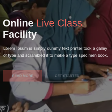
Online
Live Class
Facility
Lorem Ipsum is simply dummy text printer took a galley
of type and scrambled it to make a type specimen book.
READ MORE
GET STARTED