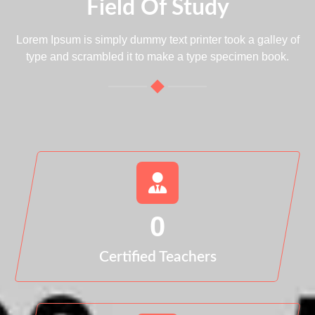
Field Of Study
Lorem Ipsum is simply dummy text printer took a galley of
type and scrambled it to make a type specimen book.
0
Certified Teachers