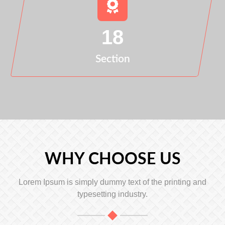
18
Section
WHY CHOOSE US
Lorem Ipsum is simply dummy text of the printing and
typesetting industry.