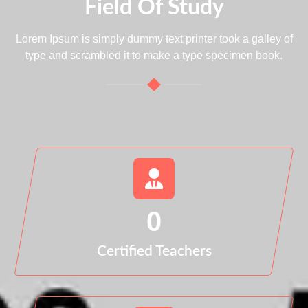
Field Of Study
Lorem Ipsum is simply dummy text printer took a galley of
type and scrambled it to make a type specimen book.
0
Certified Teachers