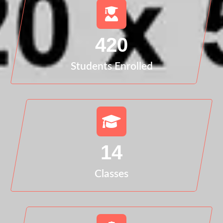
420
Students Enrolled
14
Classes