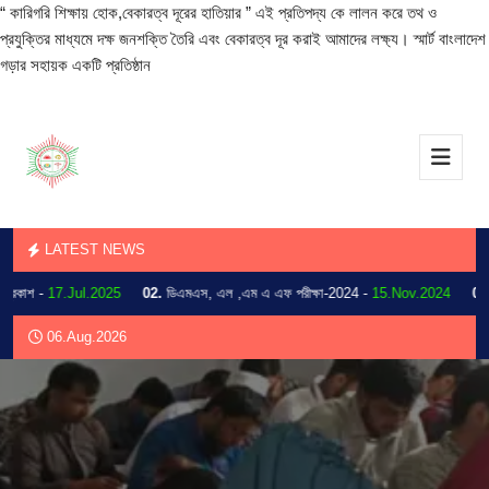
“ কারিগরি শিক্ষায় হোক,বেকারত্ব দূরের হাতিয়ার ” এই প্রতিপদ্য কে লালন করে তথ ও
প্রযুক্তির মাধ্যমে দক্ষ জনশক্তি তৈরি এবং বেকারত্ব দূর করাই আমাদের লক্ষ্য। স্মার্ট বাংলাদেশ
গড়ার সহায়ক একটি প্রতিষ্ঠান
LATEST NEWS
াশ -
17.Jul.2025
02.
ডিএমএস, এল ,এম এ এফ পরীক্ষা-2024 -
15.Nov.2024
03.
202
06.Aug.2026