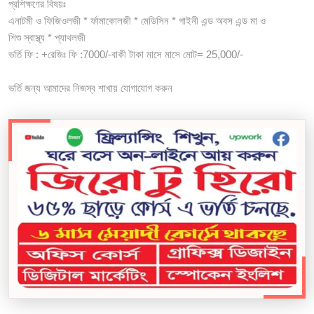
প্রশিক্ষণের বিষয়ঃ
এনাটমী ও ফিজিওলজী * র্ফামাকোলজী * মেডিসিন * গাইনী এন্ড অবস এন্ড মা ও
শিশু স্বাস্থ্য * প্যাথলজী
ভর্তি ফি : +রেজিঃ ফি :7000/-বাকী টাকা মাসে মাসে মোট= 25,000/-
ভর্তি জন্য আমাদের নিজস্ব শাখায় যোগাযোগ করুন