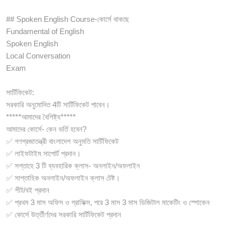
## Spoken English Course-কোর্সে থাকছে
Fundamental of English
Spoken English
Local Conversation
Exam
সার্টিফিকেট:
সরকারি অনুমোদিত 4টি সার্টিফিকেট পাবেন।
*****আমাদের বৈশিষ্ট্য*****
আমাদের কোর্সে- কেন ভর্তি হবেন?
✅ গণপ্রজাতন্ত্রী বাংলাদেশ অনুমতি সার্টিফিকেট
✅ লাইফটাইম সাপোর্ট প্রদান।
✅ সপ্তাহে 3 টি ব্যবহারিক ক্লাস- অনলাইন/অফলাইন
✅ সাপ্তাহিক অনলাইন/অফলাইন ক্লাস টেষ্ট।
✅ শীট/বই প্রদান
✅ প্রথম 3 মাস অফিস ও গ্রাফিক্স, পরে 3 মাস 3 মাস ডিজিটাল মাকেটিং ও স্পোকেন
✅ কোর্সে উর্ত্তীর্ণদের সরকারি সার্টিফিকেট প্রদান