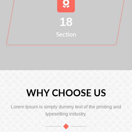
18
Section
WHY CHOOSE US
Lorem Ipsum is simply dummy text of the printing and
typesetting industry.