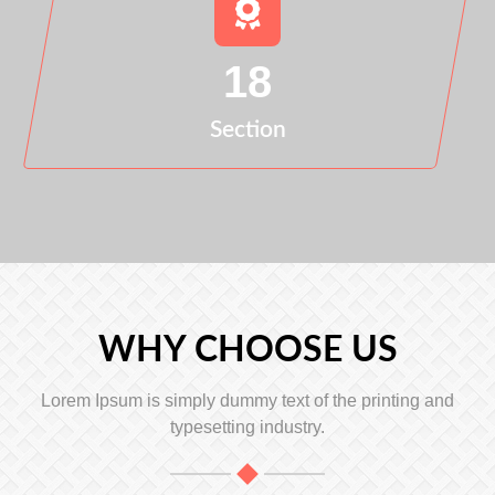
18
Section
WHY CHOOSE US
Lorem Ipsum is simply dummy text of the printing and
typesetting industry.