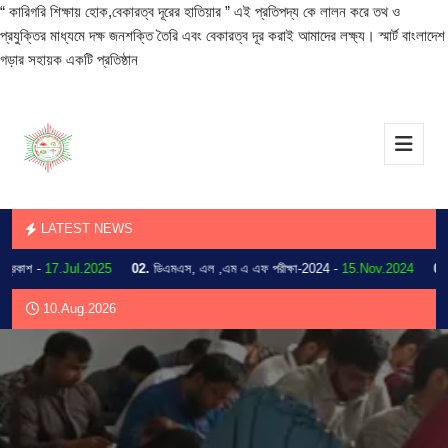
“ কারিগরি শিক্ষায় হোক,বেকারত্ব দূরের হাতিয়ার ” এই প্রতিপদ্য কে লালন করে তথ ও
প্রযুক্তির মাধ্যমে দক্ষ জনশক্তি তৈরি এবং বেকারত্ব দূর করাই আমাদের লক্ষ্য। স্মার্ট বাংলাদেশ
গড়ার সহায়ক একটি প্রতিষ্ঠান
LATEST NEWS
কাশ -
17.Jul.2025
02.
ডিএমএস, এল ,এম এ এফ পরীক্ষা-2024 -
15.Nov.2024
03.
202
10.Aug.2026