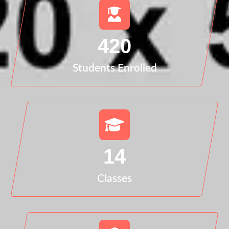
420
Students Enrolled
14
Classes