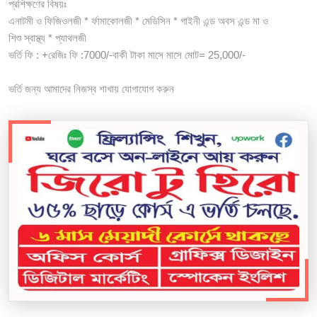
প্রশিক্ষণের বিষয়ঃ
এনাটমী ও ফিজিওলজী * র্ফামাকোলজী * মেডিসিন * গাইনী এন্ড অবস এন্ড মা ও
শিশু স্বাস্থ্য * প্যাথলজী
ভর্তি ফি : +রেজিঃ ফি :7000/-বাকী টাকা মাসে মাসে মোট= 25,000/-
ভর্তি জন্য আমাদের নিজস্ব শাখায় যোগাযোগ করুন