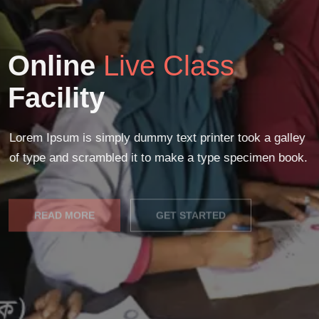
Online
Live Class
Facility
Lorem Ipsum is simply dummy text printer took a galley
of type and scrambled it to make a type specimen book.
READ MORE
GET STARTED