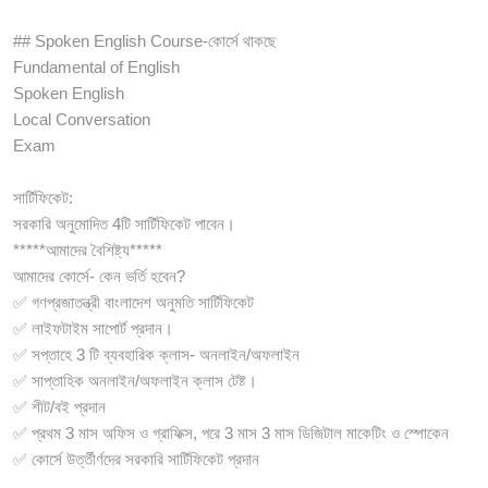
## Spoken English Course-কোর্সে থাকছে
Fundamental of English
Spoken English
Local Conversation
Exam
সার্টিফিকেট:
সরকারি অনুমোদিত 4টি সার্টিফিকেট পাবেন।
*****আমাদের বৈশিষ্ট্য*****
আমাদের কোর্সে- কেন ভর্তি হবেন?
✅ গণপ্রজাতন্ত্রী বাংলাদেশ অনুমতি সার্টিফিকেট
✅ লাইফটাইম সাপোর্ট প্রদান।
✅ সপ্তাহে 3 টি ব্যবহারিক ক্লাস- অনলাইন/অফলাইন
✅ সাপ্তাহিক অনলাইন/অফলাইন ক্লাস টেষ্ট।
✅ শীট/বই প্রদান
✅ প্রথম 3 মাস অফিস ও গ্রাফিক্স, পরে 3 মাস 3 মাস ডিজিটাল মাকেটিং ও স্পোকেন
✅ কোর্সে উর্ত্তীর্ণদের সরকারি সার্টিফিকেট প্রদান