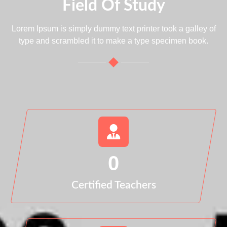
Field Of Study
Lorem Ipsum is simply dummy text printer took a galley of
type and scrambled it to make a type specimen book.
0
Certified Teachers