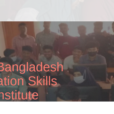
ass
Facility
ok a galley of type and scrambled it to make