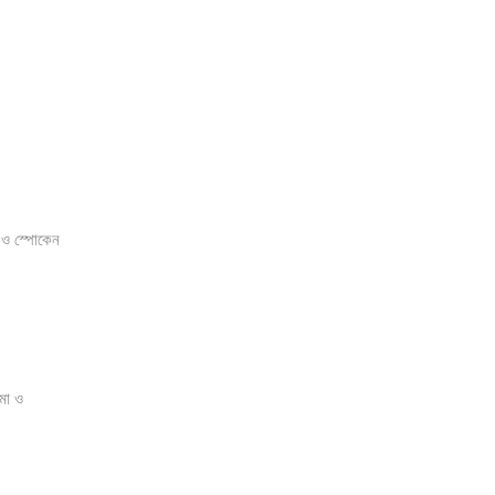
 ও স্পোকেন
মা ও