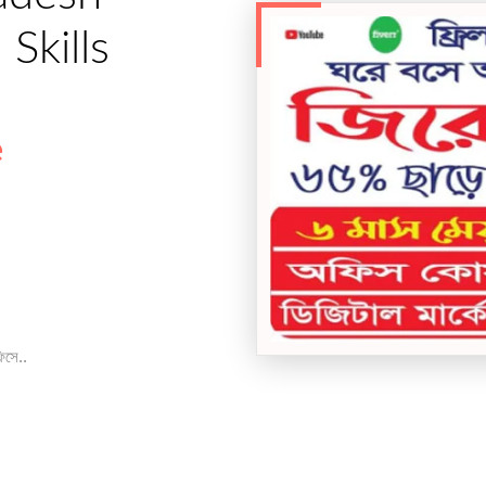
Skills
e
িসে..