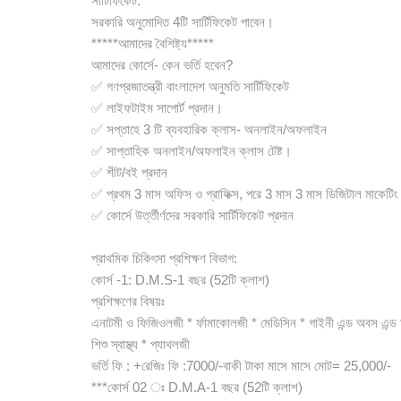
সার্টিফিকেট:
সরকারি অনুমোদিত 4টি সার্টিফিকেট পাবেন।
*****আমাদের বৈশিষ্ট্য*****
আমাদের কোর্সে- কেন ভর্তি হবেন?
✅ গণপ্রজাতন্ত্রী বাংলাদেশ অনুমতি সার্টিফিকেট
✅ লাইফটাইম সাপোর্ট প্রদান।
✅ সপ্তাহে 3 টি ব্যবহারিক ক্লাস- অনলাইন/অফলাইন
✅ সাপ্তাহিক অনলাইন/অফলাইন ক্লাস টেষ্ট।
✅ শীট/বই প্রদান
✅ প্রথম 3 মাস অফিস ও গ্রাফিক্স, পরে 3 মাস 3 মাস ডিজিটাল মাকেটিং
✅ কোর্সে উর্ত্তীর্ণদের সরকারি সার্টিফিকেট প্রদান
প্রাথমিক চিকিৎসা প্রশিক্ষণ বিভাগ:
কোর্স -1: D.M.S-1 বছর (52টি ক্লাশ)
প্রশিক্ষণের বিষয়ঃ
এনাটমী ও ফিজিওলজী * র্ফামাকোলজী * মেডিসিন * গাইনী এন্ড অবস এন্ড 
শিশু স্বাস্থ্য * প্যাথলজী
ভর্তি ফি : +রেজিঃ ফি :7000/-বাকী টাকা মাসে মাসে মোট= 25,000/-
***কোর্স 02 ঃ D.M.A-1 বছর (52টি ক্লাশ)