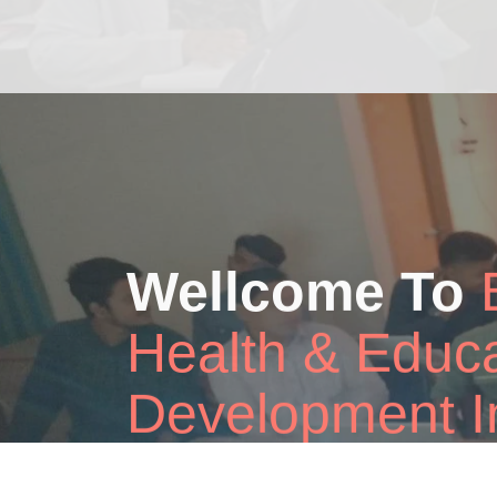
Online
Live Cl
Lorem Ipsum is simply dummy text printer to
a type specimen book.
READ MORE
GET STARTED