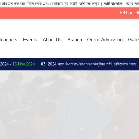
 মাধ্যমে দক্ষ জনশক্তি তৈরি এবং বেকারত্ব দূর করাই আমাদের লক্ষ্য। স্মার্ট বাংলাদেশ গড়ার সহ
bhesd
Teachers
Events
About Us
Branch
Online Admission
Galle
Nov.2024
03.
2024 সালে ডিএমএস/এলএমএএফ/জুনিয়র নার্সিং রেজিট্রেশন চলছে, সকল ছাত্র/ছাত্রী