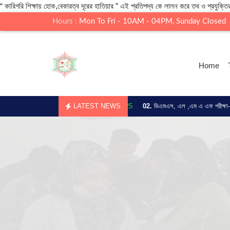
“ কারিগরি শিক্ষায় হোক,বেকারত্ব দূরের হাতিয়ার ” এই প্রতিপদ্য কে লালন করে তথ ও প্রযুক্তির
Hours :
Mon To Fri - 10AM - 04PM, Sunday Closed
Home
F/DMS রেজাল্ট প্রকাশ -
17.Jul.2025
LATEST NEWS
02.
ডিএমএস, এল ,এম এ এফ পরীক্ষা-2024 -
15.