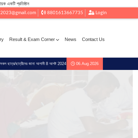
ায়ক একটি প্রতিষ্ঠান
l2023@gmail.com
8801613667735
Login
ry
Result & Exam Corner
News
Contact Us
দের জানা আগামী 8 আগষ্ট 2024 ইং মধ্য রেজিট্রেশন জন্য আদেশ করা হচ্ছে ্ 1.ছবি 2. ভোটার আইডি 3.
06.Aug.2026