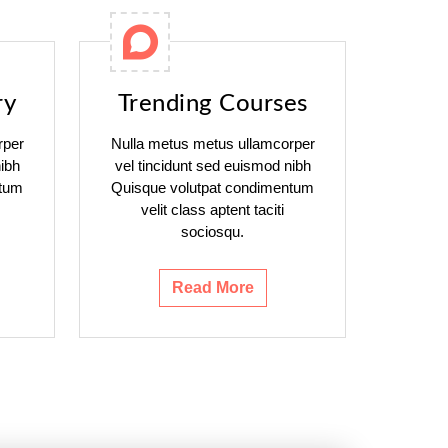
ry
Trending Courses
rper
Nulla metus metus ullamcorper
ibh
vel tincidunt sed euismod nibh
ntum
Quisque volutpat condimentum
velit class aptent taciti
sociosqu.
Read More