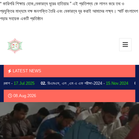
“ কারিগরি শিক্ষায় হোক,বেকারত্ব দূরের হাতিয়ার ” এই প্রতিপদ্য কে লালন করে তথ ও
প্রযুক্তির মাধ্যমে দক্ষ জনশক্তি তৈরি এবং বেকারত্ব দূর করাই আমাদের লক্ষ্য। স্মার্ট বাংলাদেশ
গড়ার সহায়ক একটি প্রতিষ্ঠান
LATEST NEWS
াশ -
17.Jul.2025
02.
ডিএমএস, এল ,এম এ এফ পরীক্ষা-2024 -
15.Nov.2024
03.
202
08.Aug.2026