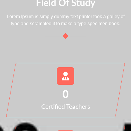
Field Of Study
Lorem Ipsum is simply dummy text printer took a galley of
type and scrambled it to make a type specimen book.
0
Certified Teachers