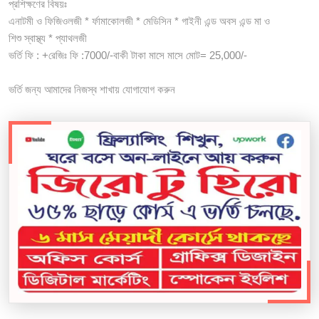
প্রশিক্ষণের বিষয়ঃ
এনাটমী ও ফিজিওলজী * র্ফামাকোলজী * মেডিসিন * গাইনী এন্ড অবস এন্ড মা ও
শিশু স্বাস্থ্য * প্যাথলজী
ভর্তি ফি : +রেজিঃ ফি :7000/-বাকী টাকা মাসে মাসে মোট= 25,000/-
ভর্তি জন্য আমাদের নিজস্ব শাখায় যোগাযোগ করুন