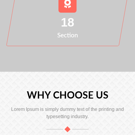
18
Section
WHY CHOOSE US
Lorem Ipsum is simply dummy text of the printing and
typesetting industry.