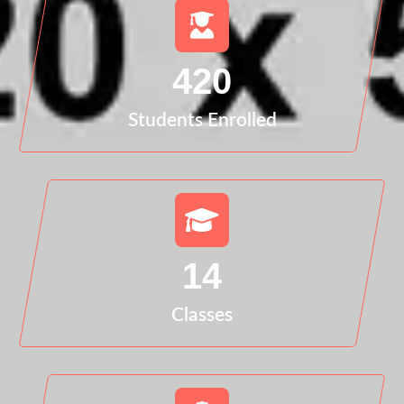
420
Students Enrolled
14
Classes