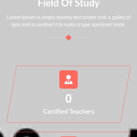
Field Of Study
Lorem Ipsum is simply dummy text printer took a galley of
type and scrambled it to make a type specimen book.
0
Certified Teachers