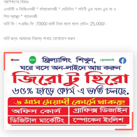
প্রশিক্ষণের বিষয়ঃ
এনাটমী ও ফিজিওলজী * র্ফামাকোলজী * মেডিসিন * গাইনী এন্ড অবস এন্ড মা ও
শিশু স্বাস্থ্য * প্যাথলজী
ভর্তি ফি : +রেজিঃ ফি :7000/-বাকী টাকা মাসে মাসে মোট= 25,000/-
ভর্তি জন্য আমাদের নিজস্ব শাখায় যোগাযোগ করুন