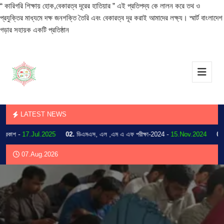
“ কারিগরি শিক্ষায় হোক,বেকারত্ব দূরের হাতিয়ার ” এই প্রতিপদ্য কে লালন করে তথ ও
প্রযুক্তির মাধ্যমে দক্ষ জনশক্তি তৈরি এবং বেকারত্ব দূর করাই আমাদের লক্ষ্য। স্মার্ট বাংলাদেশ
গড়ার সহায়ক একটি প্রতিষ্ঠান
LATEST NEWS
াশ -
17.Jul.2025
02.
ডিএমএস, এল ,এম এ এফ পরীক্ষা-2024 -
15.Nov.2024
03.
202
07.Aug.2026