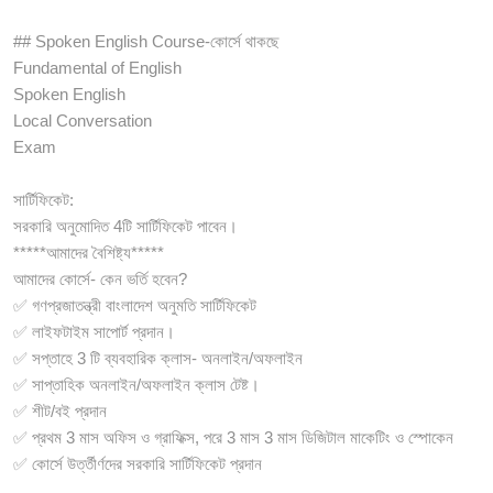
## Spoken English Course-কোর্সে থাকছে
Fundamental of English
Spoken English
Local Conversation
Exam
সার্টিফিকেট:
সরকারি অনুমোদিত 4টি সার্টিফিকেট পাবেন।
*****আমাদের বৈশিষ্ট্য*****
আমাদের কোর্সে- কেন ভর্তি হবেন?
✅ গণপ্রজাতন্ত্রী বাংলাদেশ অনুমতি সার্টিফিকেট
✅ লাইফটাইম সাপোর্ট প্রদান।
✅ সপ্তাহে 3 টি ব্যবহারিক ক্লাস- অনলাইন/অফলাইন
✅ সাপ্তাহিক অনলাইন/অফলাইন ক্লাস টেষ্ট।
✅ শীট/বই প্রদান
✅ প্রথম 3 মাস অফিস ও গ্রাফিক্স, পরে 3 মাস 3 মাস ডিজিটাল মাকেটিং ও স্পোকেন
✅ কোর্সে উর্ত্তীর্ণদের সরকারি সার্টিফিকেট প্রদান