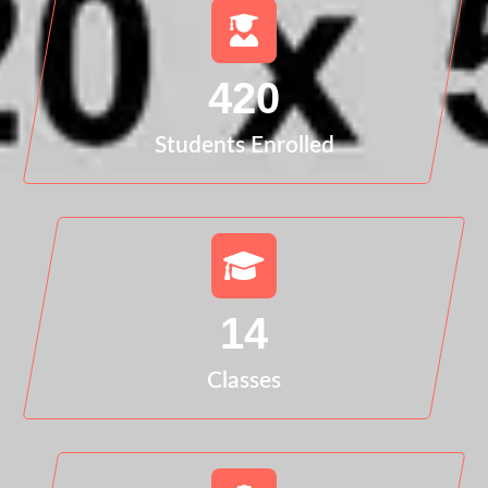
420
Students Enrolled
14
Classes