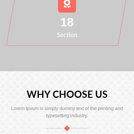
18
Section
WHY CHOOSE US
Lorem Ipsum is simply dummy text of the printing and
typesetting industry.