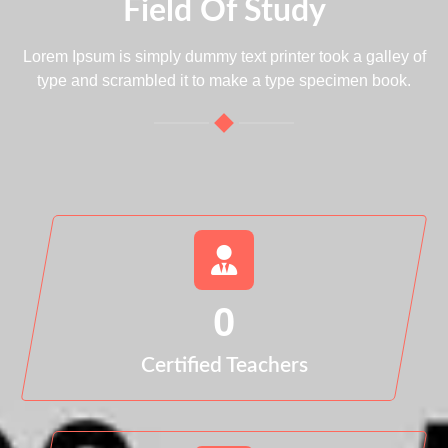
Field Of Study
Lorem Ipsum is simply dummy text printer took a galley of
type and scrambled it to make a type specimen book.
0
Certified Teachers