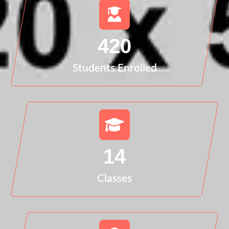
420
Students Enrolled
14
Classes