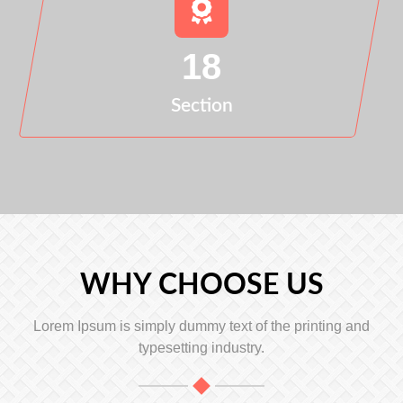
18
Section
WHY CHOOSE US
Lorem Ipsum is simply dummy text of the printing and
typesetting industry.