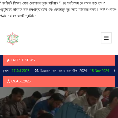
“ কারিগরি শিক্ষায় হোক,বেকারত্ব দূরের হাতিয়ার ” এই প্রতিপদ্য কে লালন করে তথ ও
প্রযুক্তির মাধ্যমে দক্ষ জনশক্তি তৈরি এবং বেকারত্ব দূর করাই আমাদের লক্ষ্য। স্মার্ট বাংলাদেশ
গড়ার সহায়ক একটি প্রতিষ্ঠান
LATEST NEWS
াশ -
17.Jul.2025
02.
ডিএমএস, এল ,এম এ এফ পরীক্ষা-2024 -
15.Nov.2024
03.
202
09.Aug.2026