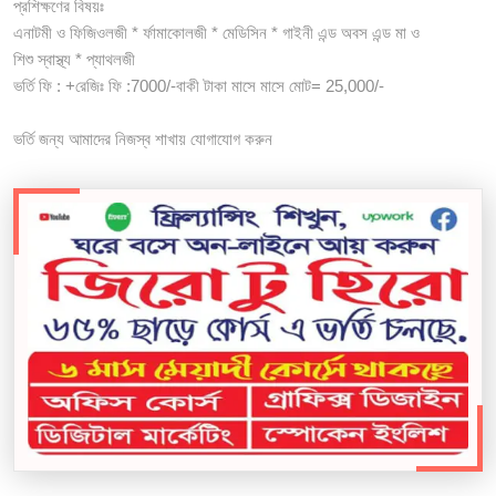
প্রশিক্ষণের বিষয়ঃ
এনাটমী ও ফিজিওলজী * র্ফামাকোলজী * মেডিসিন * গাইনী এন্ড অবস এন্ড মা ও
শিশু স্বাস্থ্য * প্যাথলজী
ভর্তি ফি : +রেজিঃ ফি :7000/-বাকী টাকা মাসে মাসে মোট= 25,000/-
ভর্তি জন্য আমাদের নিজস্ব শাখায় যোগাযোগ করুন