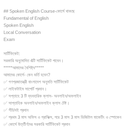
## Spoken English Course-কোর্সে থাকছে
Fundamental of English
Spoken English
Local Conversation
Exam
সার্টিফিকেট:
সরকারি অনুমোদিত 4টি সার্টিফিকেট পাবেন।
*****আমাদের বৈশিষ্ট্য*****
আমাদের কোর্সে- কেন ভর্তি হবেন?
✅ গণপ্রজাতন্ত্রী বাংলাদেশ অনুমতি সার্টিফিকেট
✅ লাইফটাইম সাপোর্ট প্রদান।
✅ সপ্তাহে 3 টি ব্যবহারিক ক্লাস- অনলাইন/অফলাইন
✅ সাপ্তাহিক অনলাইন/অফলাইন ক্লাস টেষ্ট।
✅ শীট/বই প্রদান
✅ প্রথম 3 মাস অফিস ও গ্রাফিক্স, পরে 3 মাস 3 মাস ডিজিটাল মাকেটিং ও স্পোকেন
✅ কোর্সে উর্ত্তীর্ণদের সরকারি সার্টিফিকেট প্রদান