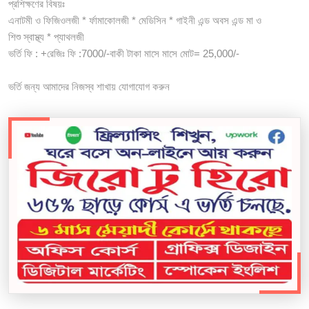
প্রশিক্ষণের বিষয়ঃ
এনাটমী ও ফিজিওলজী * র্ফামাকোলজী * মেডিসিন * গাইনী এন্ড অবস এন্ড মা ও
শিশু স্বাস্থ্য * প্যাথলজী
ভর্তি ফি : +রেজিঃ ফি :7000/-বাকী টাকা মাসে মাসে মোট= 25,000/-
ভর্তি জন্য আমাদের নিজস্ব শাখায় যোগাযোগ করুন