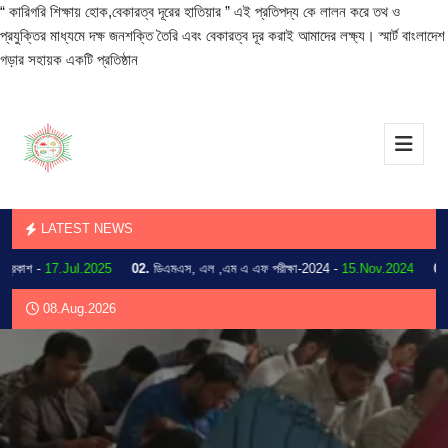
“ কারিগরি শিক্ষায় হোক,বেকারত্ব দূরের হাতিয়ার ” এই প্রতিপদ্য কে লালন করে তথ ও
প্রযুক্তির মাধ্যমে দক্ষ জনশক্তি তৈরি এবং বেকারত্ব দূর করাই আমাদের লক্ষ্য। স্মার্ট বাংলাদেশ
গড়ার সহায়ক একটি প্রতিষ্ঠান
LATEST NEWS
কাশ -
17.Jul.2025
02.
ডিএমএস, এল ,এম এ এফ পরীক্ষা-2024 -
15.Nov.2024
03.
202
08.Aug.2026