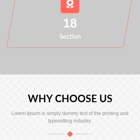
18
Section
WHY CHOOSE US
Lorem Ipsum is simply dummy text of the printing and
typesetting industry.