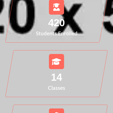
420
Students Enrolled
14
Classes