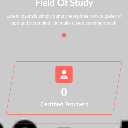
Field Of Study
Lorem Ipsum is simply dummy text printer took a galley of
type and scrambled it to make a type specimen book.
0
Certified Teachers