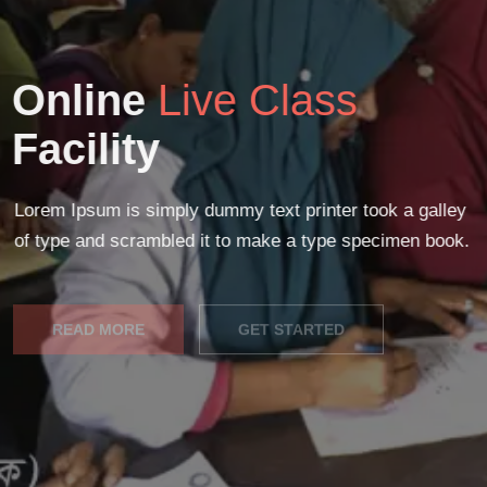
Online
Live Class
Facility
Lorem Ipsum is simply dummy text printer took a galley
of type and scrambled it to make a type specimen book.
READ MORE
GET STARTED