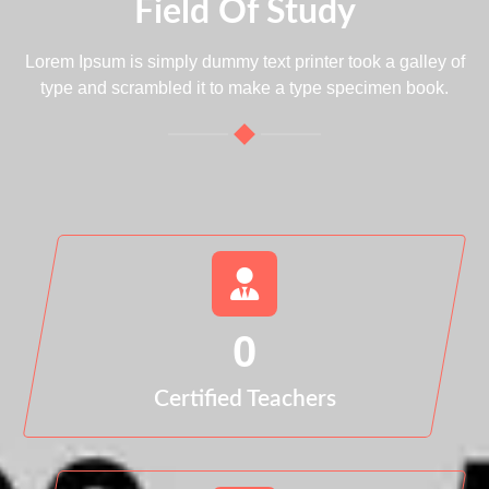
Field Of Study
Lorem Ipsum is simply dummy text printer took a galley of
type and scrambled it to make a type specimen book.
0
Certified Teachers