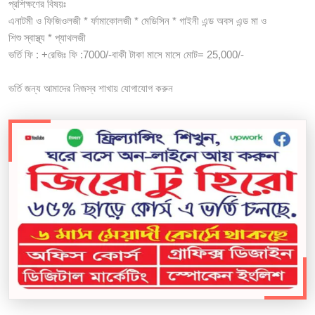
প্রশিক্ষণের বিষয়ঃ
এনাটমী ও ফিজিওলজী * র্ফামাকোলজী * মেডিসিন * গাইনী এন্ড অবস এন্ড মা ও
শিশু স্বাস্থ্য * প্যাথলজী
ভর্তি ফি : +রেজিঃ ফি :7000/-বাকী টাকা মাসে মাসে মোট= 25,000/-
ভর্তি জন্য আমাদের নিজস্ব শাখায় যোগাযোগ করুন