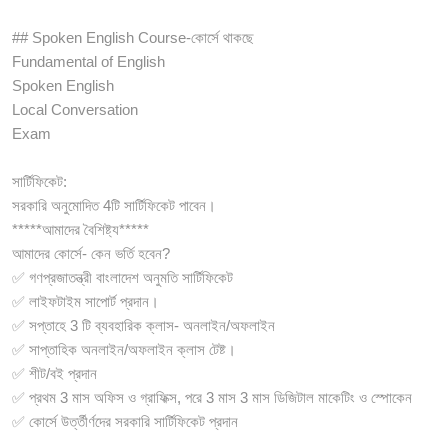
## Spoken English Course-কোর্সে থাকছে
Fundamental of English
Spoken English
Local Conversation
Exam
সার্টিফিকেট:
সরকারি অনুমোদিত 4টি সার্টিফিকেট পাবেন।
*****আমাদের বৈশিষ্ট্য*****
আমাদের কোর্সে- কেন ভর্তি হবেন?
✅ গণপ্রজাতন্ত্রী বাংলাদেশ অনুমতি সার্টিফিকেট
✅ লাইফটাইম সাপোর্ট প্রদান।
✅ সপ্তাহে 3 টি ব্যবহারিক ক্লাস- অনলাইন/অফলাইন
✅ সাপ্তাহিক অনলাইন/অফলাইন ক্লাস টেষ্ট।
✅ শীট/বই প্রদান
✅ প্রথম 3 মাস অফিস ও গ্রাফিক্স, পরে 3 মাস 3 মাস ডিজিটাল মাকেটিং ও স্পোকেন
✅ কোর্সে উর্ত্তীর্ণদের সরকারি সার্টিফিকেট প্রদান