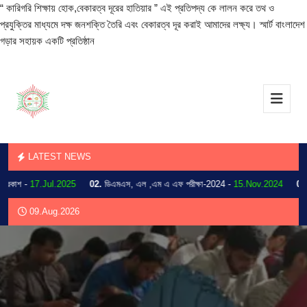
“ কারিগরি শিক্ষায় হোক,বেকারত্ব দূরের হাতিয়ার ” এই প্রতিপদ্য কে লালন করে তথ ও
প্রযুক্তির মাধ্যমে দক্ষ জনশক্তি তৈরি এবং বেকারত্ব দূর করাই আমাদের লক্ষ্য। স্মার্ট বাংলাদেশ
গড়ার সহায়ক একটি প্রতিষ্ঠান
LATEST NEWS
াশ -
17.Jul.2025
02.
ডিএমএস, এল ,এম এ এফ পরীক্ষা-2024 -
15.Nov.2024
03.
202
09.Aug.2026