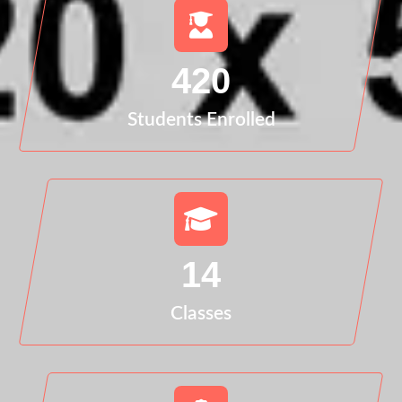
420
Students Enrolled
14
Classes