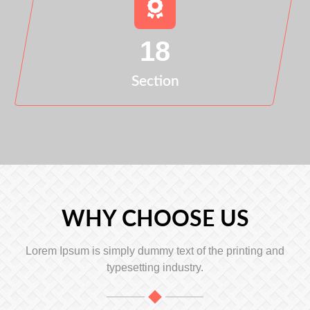
18
Section
WHY CHOOSE US
Lorem Ipsum is simply dummy text of the printing and
typesetting industry.