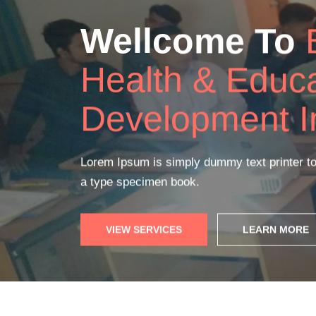
Online
Live Cl
Lorem Ipsum is simply dummy text printer to
a type specimen book.
READ MORE
GET STARTED