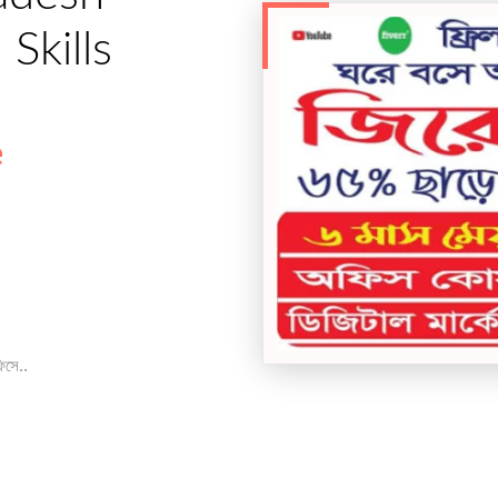
Skills
e
িসে..