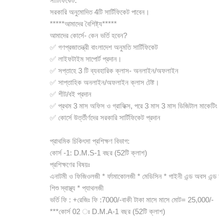
সার্টিফিকেট:
সরকারি অনুমোদিত 4টি সার্টিফিকেট পাবেন।
*****আমাদের বৈশিষ্ট্য*****
আমাদের কোর্সে- কেন ভর্তি হবেন?
✅ গণপ্রজাতন্ত্রী বাংলাদেশ অনুমতি সার্টিফিকেট
✅ লাইফটাইম সাপোর্ট প্রদান।
✅ সপ্তাহে 3 টি ব্যবহারিক ক্লাস- অনলাইন/অফলাইন
✅ সাপ্তাহিক অনলাইন/অফলাইন ক্লাস টেষ্ট।
✅ শীট/বই প্রদান
✅ প্রথম 3 মাস অফিস ও গ্রাফিক্স, পরে 3 মাস 3 মাস ডিজিটাল মাকেটিং
✅ কোর্সে উর্ত্তীর্ণদের সরকারি সার্টিফিকেট প্রদান
প্রাথমিক চিকিৎসা প্রশিক্ষণ বিভাগ:
কোর্স -1: D.M.S-1 বছর (52টি ক্লাশ)
প্রশিক্ষণের বিষয়ঃ
এনাটমী ও ফিজিওলজী * র্ফামাকোলজী * মেডিসিন * গাইনী এন্ড অবস এন্ড 
শিশু স্বাস্থ্য * প্যাথলজী
ভর্তি ফি : +রেজিঃ ফি :7000/-বাকী টাকা মাসে মাসে মোট= 25,000/-
***কোর্স 02 ঃ D.M.A-1 বছর (52টি ক্লাশ)