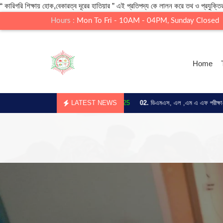
“ কারিগরি শিক্ষায় হোক,বেকারত্ব দূরের হাতিয়ার ” এই প্রতিপদ্য কে লালন করে তথ ও প্রযুক্তির
Hours :
Mon To Fri - 10AM - 04PM, Sunday Closed
Home
F/DMS রেজাল্ট প্রকাশ -
17.Jul.2025
LATEST NEWS
02.
ডিএমএস, এল ,এম এ এফ পরীক্ষা-2024 -
15.N