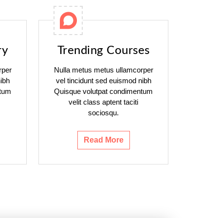
ry
Trending Courses
rper
Nulla metus metus ullamcorper
ibh
vel tincidunt sed euismod nibh
ntum
Quisque volutpat condimentum
velit class aptent taciti
sociosqu.
Read More