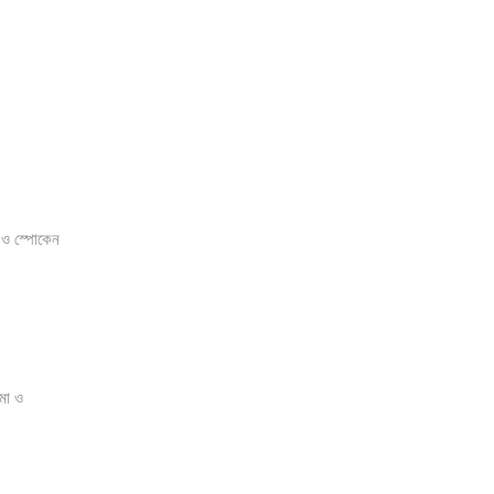
 ও স্পোকেন
মা ও