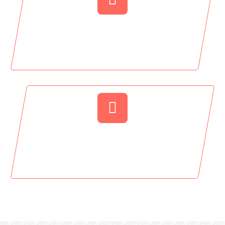
14
Classes
18
Section