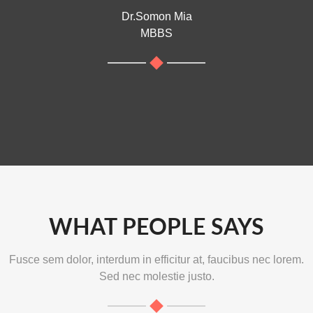
Dr.Somon Mia
MBBS
WHAT PEOPLE SAYS
Fusce sem dolor, interdum in efficitur at, faucibus nec lorem.
Sed nec molestie justo.