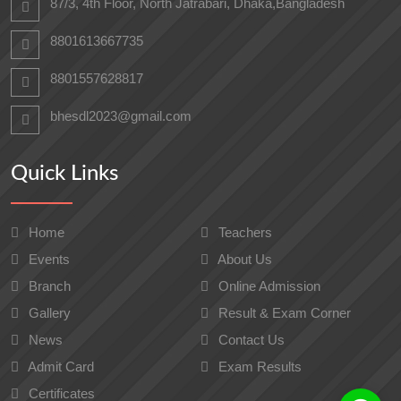
87/3, 4th Floor, North Jatrabari, Dhaka,Bangladesh
8801613667735
8801557628817
bhesdl2023@gmail.com
Quick Links
Home
Teachers
Events
About Us
Branch
Online Admission
Gallery
Result & Exam Corner
News
Contact Us
Admit Card
Exam Results
Certificates