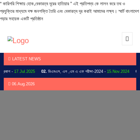
“ কারিগরি শিক্ষায় হোক,বেকারত্ব দূরের হাতিয়ার ” এই প্রতিপদ্য কে লালন করে তথ ও
প্রযুক্তির মাধ্যমে দক্ষ জনশক্তি তৈরি এবং বেকারত্ব দূর করাই আমাদের লক্ষ্য। স্মার্ট বাংলাদেশ
গড়ার সহায়ক একটি প্রতিষ্ঠান
LATEST NEWS
কাশ -
17.Jul.2025
02.
ডিএমএস, এল ,এম এ এফ পরীক্ষা-2024 -
15.Nov.2024
03.
20
06.Aug.2026