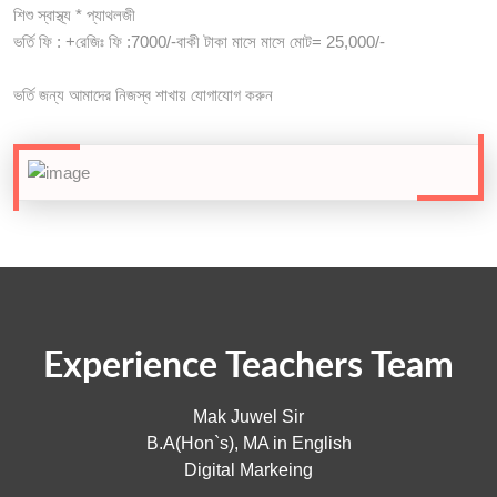
শিশু স্বাস্থ্য * প্যাথলজী
ভর্তি ফি : +রেজিঃ ফি :7000/-বাকী টাকা মাসে মাসে মোট= 25,000/-
ভর্তি জন্য আমাদের নিজস্ব শাখায় যোগাযোগ করুন
Experience Teachers Team
Mak Juwel Sir
B.A(Hon`s), MA in English
Digital Markeing