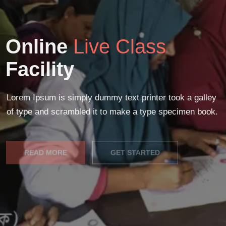
Online
Live Class
Facility
Lorem Ipsum is simply dummy text printer took a galley
of type and scrambled it to make a type specimen book.
READ MORE
GET STARTED