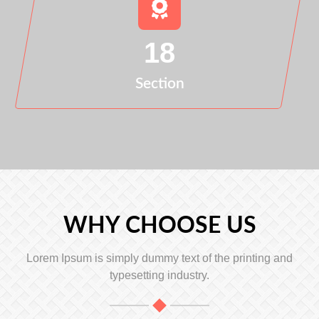
18
Section
WHY CHOOSE US
Lorem Ipsum is simply dummy text of the printing and
typesetting industry.