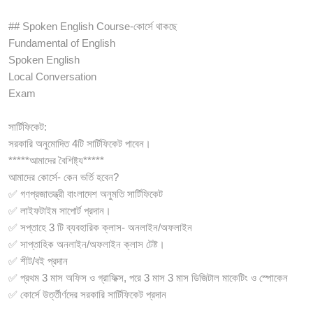
## Spoken English Course-কোর্সে থাকছে
Fundamental of English
Spoken English
Local Conversation
Exam
সার্টিফিকেট:
সরকারি অনুমোদিত 4টি সার্টিফিকেট পাবেন।
*****আমাদের বৈশিষ্ট্য*****
আমাদের কোর্সে- কেন ভর্তি হবেন?
✅ গণপ্রজাতন্ত্রী বাংলাদেশ অনুমতি সার্টিফিকেট
✅ লাইফটাইম সাপোর্ট প্রদান।
✅ সপ্তাহে 3 টি ব্যবহারিক ক্লাস- অনলাইন/অফলাইন
✅ সাপ্তাহিক অনলাইন/অফলাইন ক্লাস টেষ্ট।
✅ শীট/বই প্রদান
✅ প্রথম 3 মাস অফিস ও গ্রাফিক্স, পরে 3 মাস 3 মাস ডিজিটাল মাকেটিং ও স্পোকেন
✅ কোর্সে উর্ত্তীর্ণদের সরকারি সার্টিফিকেট প্রদান