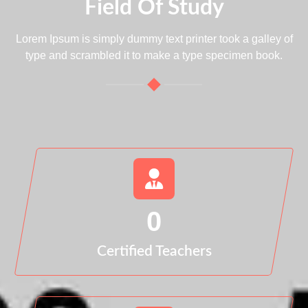
Field Of Study
Lorem Ipsum is simply dummy text printer took a galley of
type and scrambled it to make a type specimen book.
0
Certified Teachers