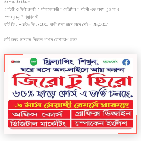
প্রশিক্ষণের বিষয়ঃ
এনাটমী ও ফিজিওলজী * র্ফামাকোলজী * মেডিসিন * গাইনী এন্ড অবস এন্ড মা ও
শিশু স্বাস্থ্য * প্যাথলজী
ভর্তি ফি : +রেজিঃ ফি :7000/-বাকী টাকা মাসে মাসে মোট= 25,000/-
ভর্তি জন্য আমাদের নিজস্ব শাখায় যোগাযোগ করুন