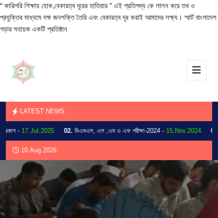
“ কারিগরি শিক্ষায় হোক,বেকারত্ব দূরের হাতিয়ার ” এই প্রতিপদ্য কে লালন করে তথ ও
প্রযুক্তির মাধ্যমে দক্ষ জনশক্তি তৈরি এবং বেকারত্ব দূর করাই আমাদের লক্ষ্য। স্মার্ট বাংলাদেশ
গড়ার সহায়ক একটি প্রতিষ্ঠান
LATEST NEWS
াশ -
17.Jul.2025
02.
ডিএমএস, এল ,এম এ এফ পরীক্ষা-2024 -
15.Nov.2024
03.
202
10.Aug.2026