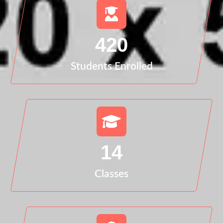
420
Students Enrolled
14
Classes