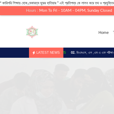
“ কারিগরি শিক্ষায় হোক,বেকারত্ব দূরের হাতিয়ার ” এই প্রতিপদ্য কে লালন করে তথ ও প্রযুক্তির
Hours :
Mon To Fri - 10AM - 04PM, Sunday Closed
Home
F/DMS রেজাল্ট প্রকাশ -
17.Jul.2025
LATEST NEWS
02.
ডিএমএস, এল ,এম এ এফ পরীক্ষা-2024 -
15.