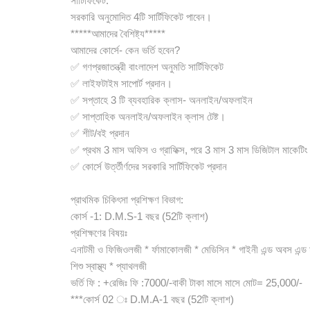
সার্টিফিকেট:
সরকারি অনুমোদিত 4টি সার্টিফিকেট পাবেন।
*****আমাদের বৈশিষ্ট্য*****
আমাদের কোর্সে- কেন ভর্তি হবেন?
✅ গণপ্রজাতন্ত্রী বাংলাদেশ অনুমতি সার্টিফিকেট
✅ লাইফটাইম সাপোর্ট প্রদান।
✅ সপ্তাহে 3 টি ব্যবহারিক ক্লাস- অনলাইন/অফলাইন
✅ সাপ্তাহিক অনলাইন/অফলাইন ক্লাস টেষ্ট।
✅ শীট/বই প্রদান
✅ প্রথম 3 মাস অফিস ও গ্রাফিক্স, পরে 3 মাস 3 মাস ডিজিটাল মাকেটিং
✅ কোর্সে উর্ত্তীর্ণদের সরকারি সার্টিফিকেট প্রদান
প্রাথমিক চিকিৎসা প্রশিক্ষণ বিভাগ:
কোর্স -1: D.M.S-1 বছর (52টি ক্লাশ)
প্রশিক্ষণের বিষয়ঃ
এনাটমী ও ফিজিওলজী * র্ফামাকোলজী * মেডিসিন * গাইনী এন্ড অবস এন্ড 
শিশু স্বাস্থ্য * প্যাথলজী
ভর্তি ফি : +রেজিঃ ফি :7000/-বাকী টাকা মাসে মাসে মোট= 25,000/-
***কোর্স 02 ঃ D.M.A-1 বছর (52টি ক্লাশ)