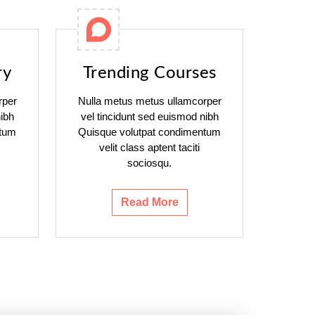
ry
Trending Courses
rper
Nulla metus metus ullamcorper
ibh
vel tincidunt sed euismod nibh
ntum
Quisque volutpat condimentum
velit class aptent taciti
sociosqu.
Read More