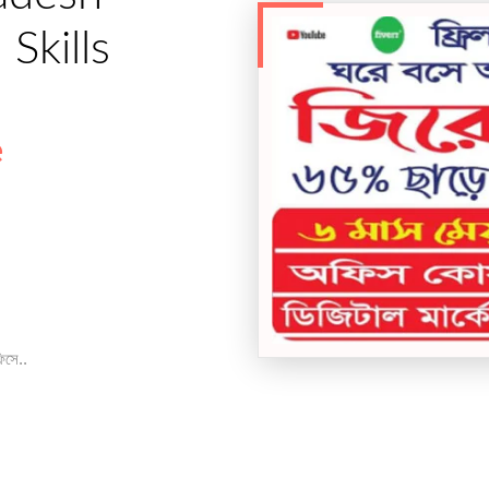
Skills
e
িসে..