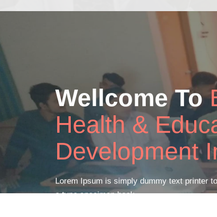
Online
Live Cl
Lorem Ipsum is simply dummy text printer to
a type specimen book.
READ MORE
GET STARTED