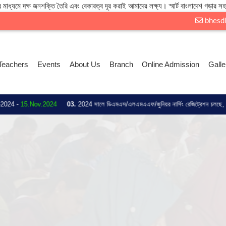
 মাধ্যমে দক্ষ জনশক্তি তৈরি এবং বেকারত্ব দূর করাই আমাদের লক্ষ্য। স্মার্ট বাংলাদেশ গড়ার সহ
bhesd
Teachers
Events
About Us
Branch
Online Admission
Galle
Nov.2024
03.
2024 সালে ডিএমএস/এলএমএএফ/জুনিয়র নার্সিং রেজিট্রেশন চলছে, সকল ছাত্র/ছাত্রী