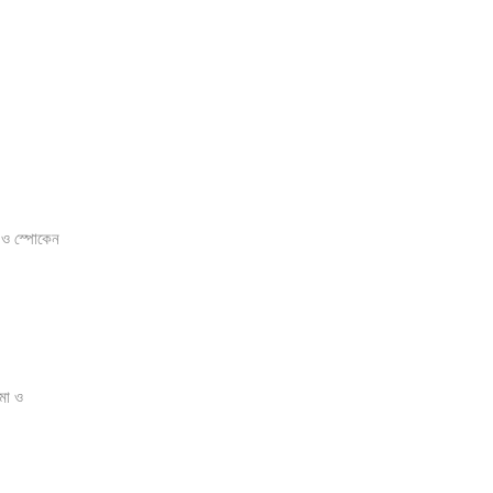
 ও স্পোকেন
মা ও