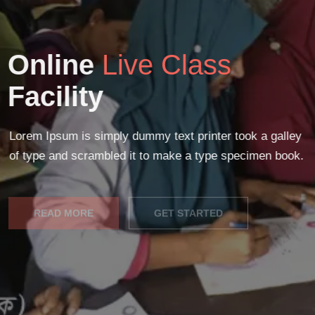
Online
Live Class
Facility
Lorem Ipsum is simply dummy text printer took a galley
of type and scrambled it to make a type specimen book.
READ MORE
GET STARTED