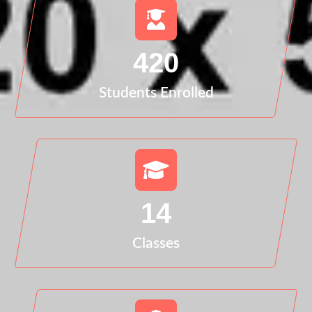
420
Students Enrolled
14
Classes