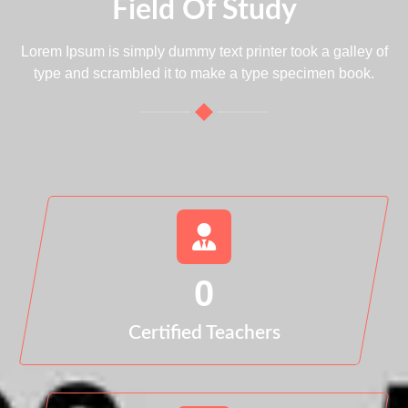
Field Of Study
Lorem Ipsum is simply dummy text printer took a galley of
type and scrambled it to make a type specimen book.
0
Certified Teachers