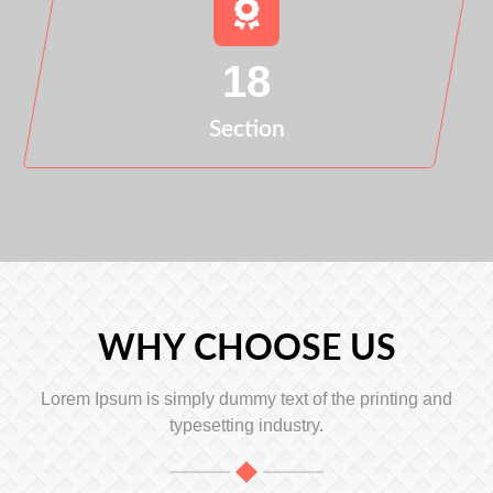
18
Section
WHY CHOOSE US
Lorem Ipsum is simply dummy text of the printing and
typesetting industry.