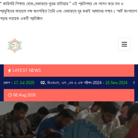
“ কারিগরি শিক্ষায় হোক,বেকারত্ব দূরের হাতিয়ার ” এই প্রতিপদ্য কে লালন করে তথ ও
প্রযুক্তির মাধ্যমে দক্ষ জনশক্তি তৈরি এবং বেকারত্ব দূর করাই আমাদের লক্ষ্য। স্মার্ট বাংলাদেশ
গড়ার সহায়ক একটি প্রতিষ্ঠান
LATEST NEWS
কাশ -
17.Jul.2025
02.
ডিএমএস, এল ,এম এ এফ পরীক্ষা-2024 -
15.Nov.2024
03.
202
08.Aug.2026