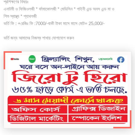
প্রশিক্ষণের বিষয়ঃ
এনাটমী ও ফিজিওলজী * র্ফামাকোলজী * মেডিসিন * গাইনী এন্ড অবস এন্ড মা ও
শিশু স্বাস্থ্য * প্যাথলজী
ভর্তি ফি : +রেজিঃ ফি :7000/-বাকী টাকা মাসে মাসে মোট= 25,000/-
ভর্তি জন্য আমাদের নিজস্ব শাখায় যোগাযোগ করুন