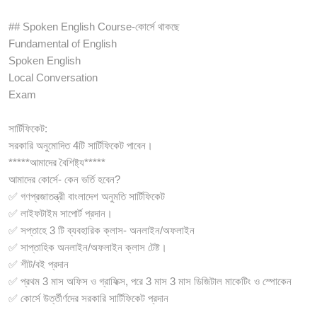
## Spoken English Course-কোর্সে থাকছে
Fundamental of English
Spoken English
Local Conversation
Exam
সার্টিফিকেট:
সরকারি অনুমোদিত 4টি সার্টিফিকেট পাবেন।
*****আমাদের বৈশিষ্ট্য*****
আমাদের কোর্সে- কেন ভর্তি হবেন?
✅ গণপ্রজাতন্ত্রী বাংলাদেশ অনুমতি সার্টিফিকেট
✅ লাইফটাইম সাপোর্ট প্রদান।
✅ সপ্তাহে 3 টি ব্যবহারিক ক্লাস- অনলাইন/অফলাইন
✅ সাপ্তাহিক অনলাইন/অফলাইন ক্লাস টেষ্ট।
✅ শীট/বই প্রদান
✅ প্রথম 3 মাস অফিস ও গ্রাফিক্স, পরে 3 মাস 3 মাস ডিজিটাল মাকেটিং ও স্পোকেন
✅ কোর্সে উর্ত্তীর্ণদের সরকারি সার্টিফিকেট প্রদান