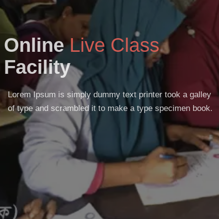
Online
Live Class
Facility
Lorem Ipsum is simply dummy text printer took a galley
of type and scrambled it to make a type specimen book.
READ MORE
GET STARTED