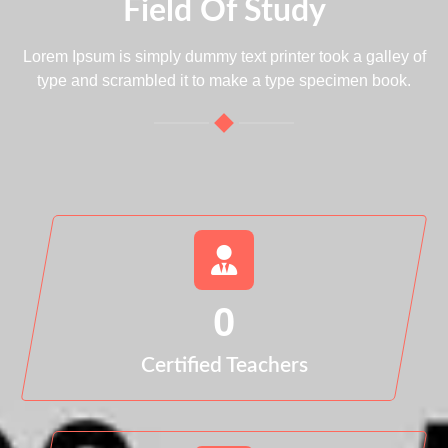
Field Of Study
Lorem Ipsum is simply dummy text printer took a galley of
type and scrambled it to make a type specimen book.
0
Certified Teachers