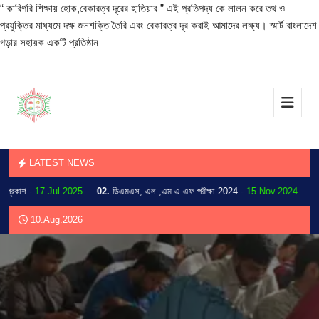
“ কারিগরি শিক্ষায় হোক,বেকারত্ব দূরের হাতিয়ার ” এই প্রতিপদ্য কে লালন করে তথ ও
প্রযুক্তির মাধ্যমে দক্ষ জনশক্তি তৈরি এবং বেকারত্ব দূর করাই আমাদের লক্ষ্য। স্মার্ট বাংলাদেশ
গড়ার সহায়ক একটি প্রতিষ্ঠান
LATEST NEWS
কাশ -
17.Jul.2025
02.
ডিএমএস, এল ,এম এ এফ পরীক্ষা-2024 -
15.Nov.2024
03.
20
10.Aug.2026