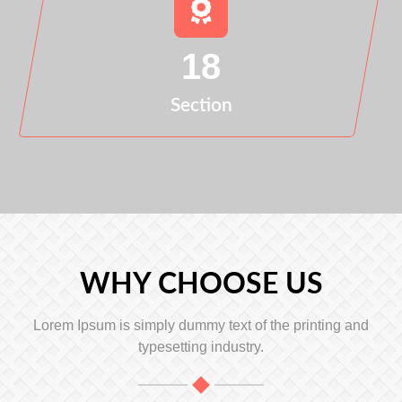
18
Section
WHY CHOOSE US
Lorem Ipsum is simply dummy text of the printing and
typesetting industry.