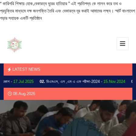
“ কারিগরি শিক্ষায় হোক,বেকারত্ব দূরের হাতিয়ার ” এই প্রতিপদ্য কে লালন করে তথ ও
প্রযুক্তির মাধ্যমে দক্ষ জনশক্তি তৈরি এবং বেকারত্ব দূর করাই আমাদের লক্ষ্য। স্মার্ট বাংলাদেশ
গড়ার সহায়ক একটি প্রতিষ্ঠান
LATEST NEWS
াশ -
17.Jul.2025
02.
ডিএমএস, এল ,এম এ এফ পরীক্ষা-2024 -
15.Nov.2024
03.
202
08.Aug.2026