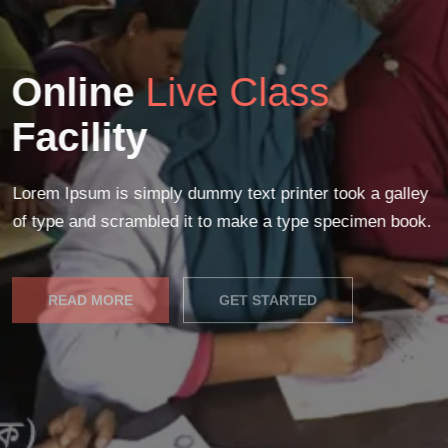
Online
Live Class
Facility
Lorem Ipsum is simply dummy text printer took a galley
of type and scrambled it to make a type specimen book.
READ MORE
GET STARTED