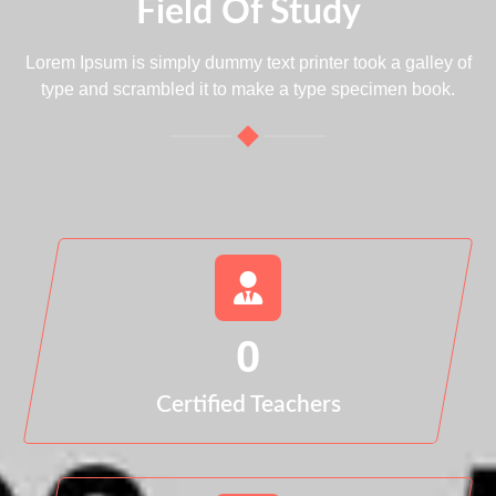
Field Of Study
Lorem Ipsum is simply dummy text printer took a galley of
type and scrambled it to make a type specimen book.
0
Certified Teachers