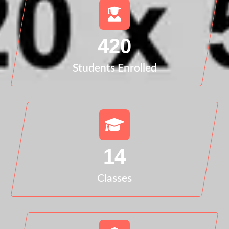
420
Students Enrolled
14
Classes