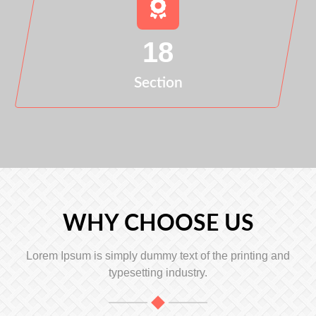
18
Section
WHY CHOOSE US
Lorem Ipsum is simply dummy text of the printing and
typesetting industry.