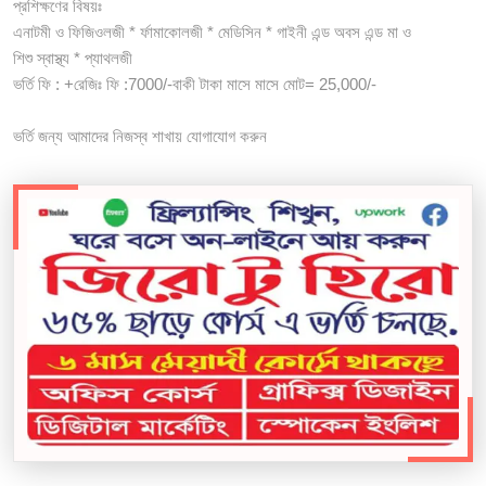
প্রশিক্ষণের বিষয়ঃ
এনাটমী ও ফিজিওলজী * র্ফামাকোলজী * মেডিসিন * গাইনী এন্ড অবস এন্ড মা ও
শিশু স্বাস্থ্য * প্যাথলজী
ভর্তি ফি : +রেজিঃ ফি :7000/-বাকী টাকা মাসে মাসে মোট= 25,000/-
ভর্তি জন্য আমাদের নিজস্ব শাখায় যোগাযোগ করুন