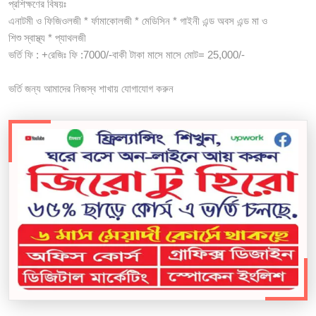
প্রশিক্ষণের বিষয়ঃ
এনাটমী ও ফিজিওলজী * র্ফামাকোলজী * মেডিসিন * গাইনী এন্ড অবস এন্ড মা ও
শিশু স্বাস্থ্য * প্যাথলজী
ভর্তি ফি : +রেজিঃ ফি :7000/-বাকী টাকা মাসে মাসে মোট= 25,000/-
ভর্তি জন্য আমাদের নিজস্ব শাখায় যোগাযোগ করুন