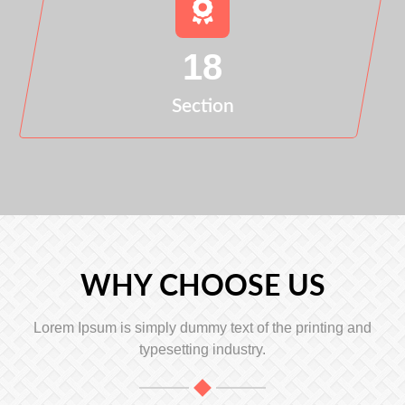
18
Section
WHY CHOOSE US
Lorem Ipsum is simply dummy text of the printing and
typesetting industry.