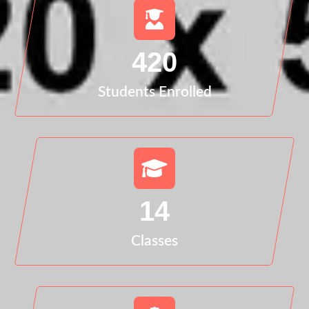
420
Students Enrolled
14
Classes