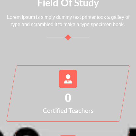
Field Of Study
Lorem Ipsum is simply dummy text printer took a galley of
type and scrambled it to make a type specimen book.
0
Certified Teachers