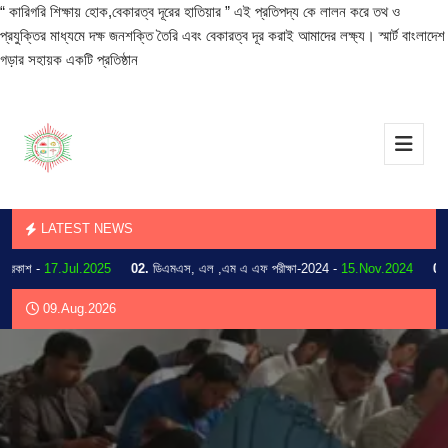
“ কারিগরি শিক্ষায় হোক,বেকারত্ব দূরের হাতিয়ার ” এই প্রতিপদ্য কে লালন করে তথ ও
প্রযুক্তির মাধ্যমে দক্ষ জনশক্তি তৈরি এবং বেকারত্ব দূর করাই আমাদের লক্ষ্য। স্মার্ট বাংলাদেশ
গড়ার সহায়ক একটি প্রতিষ্ঠান
LATEST NEWS
াশ -
17.Jul.2025
02.
ডিএমএস, এল ,এম এ এফ পরীক্ষা-2024 -
15.Nov.2024
03.
202
09.Aug.2026