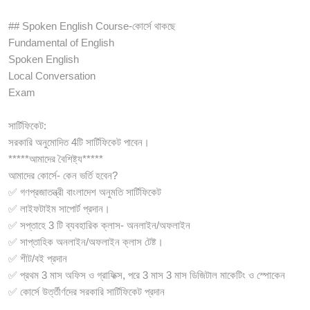
## Spoken English Course-কোর্সে থাকছে
Fundamental of English
Spoken English
Local Conversation
Exam
সার্টিফিকেট:
সরকারি অনুমোদিত 4টি সার্টিফিকেট পাবেন।
*****আমাদের বৈশিষ্ট্য*****
আমাদের কোর্সে- কেন ভর্তি হবেন?
✅ গণপ্রজাতন্ত্রী বাংলাদেশ অনুমতি সার্টিফিকেট
✅ লাইফটাইম সাপোর্ট প্রদান।
✅ সপ্তাহে 3 টি ব্যবহারিক ক্লাস- অনলাইন/অফলাইন
✅ সাপ্তাহিক অনলাইন/অফলাইন ক্লাস টেষ্ট।
✅ শীট/বই প্রদান
✅ প্রথম 3 মাস অফিস ও গ্রাফিক্স, পরে 3 মাস 3 মাস ডিজিটাল মাকেটিং ও স্পোকেন
✅ কোর্সে উর্ত্তীর্ণদের সরকারি সার্টিফিকেট প্রদান