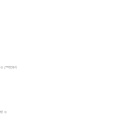
 ও স্পোকেন
মা ও