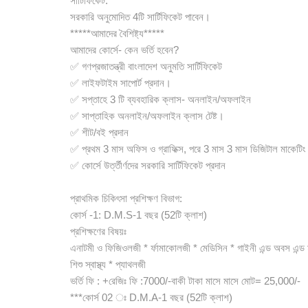
সার্টিফিকেট:
সরকারি অনুমোদিত 4টি সার্টিফিকেট পাবেন।
*****আমাদের বৈশিষ্ট্য*****
আমাদের কোর্সে- কেন ভর্তি হবেন?
✅ গণপ্রজাতন্ত্রী বাংলাদেশ অনুমতি সার্টিফিকেট
✅ লাইফটাইম সাপোর্ট প্রদান।
✅ সপ্তাহে 3 টি ব্যবহারিক ক্লাস- অনলাইন/অফলাইন
✅ সাপ্তাহিক অনলাইন/অফলাইন ক্লাস টেষ্ট।
✅ শীট/বই প্রদান
✅ প্রথম 3 মাস অফিস ও গ্রাফিক্স, পরে 3 মাস 3 মাস ডিজিটাল মাকেটিং
✅ কোর্সে উর্ত্তীর্ণদের সরকারি সার্টিফিকেট প্রদান
প্রাথমিক চিকিৎসা প্রশিক্ষণ বিভাগ:
কোর্স -1: D.M.S-1 বছর (52টি ক্লাশ)
প্রশিক্ষণের বিষয়ঃ
এনাটমী ও ফিজিওলজী * র্ফামাকোলজী * মেডিসিন * গাইনী এন্ড অবস এন্ড 
শিশু স্বাস্থ্য * প্যাথলজী
ভর্তি ফি : +রেজিঃ ফি :7000/-বাকী টাকা মাসে মাসে মোট= 25,000/-
***কোর্স 02 ঃ D.M.A-1 বছর (52টি ক্লাশ)