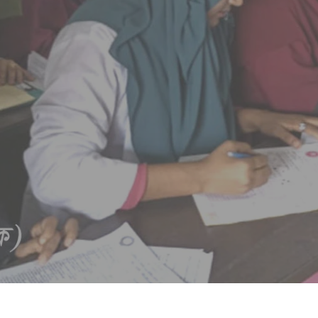
ass
Facility
ok a galley of type and scrambled it to make