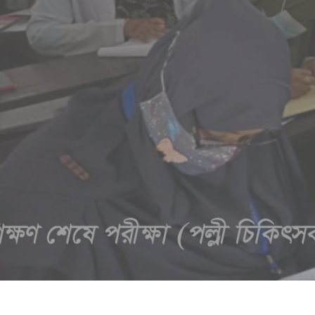
Online
Live Cl
Lorem Ipsum is simply dummy text printer to
a type specimen book.
READ MORE
GET STARTED