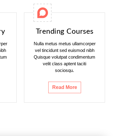
ry
Trending Courses
rper
Nulla metus metus ullamcorper
ibh
vel tincidunt sed euismod nibh
ntum
Quisque volutpat condimentum
velit class aptent taciti
sociosqu.
Read More