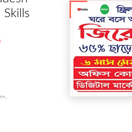
Skills
e
িসে..