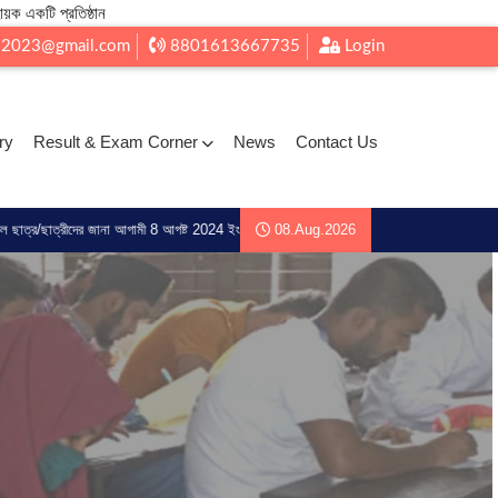
ায়ক একটি প্রতিষ্ঠান
l2023@gmail.com
8801613667735
Login
ry
Result & Exam Corner
News
Contact Us
জানা আগামী 8 আগষ্ট 2024 ইং মধ্য রেজিট্রেশন জন্য আদেশ করা হচ্ছে ্ 1.ছবি 2. ভোটার আইডি 3. এস
08.Aug.2026