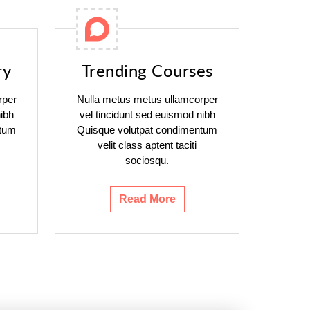
ry
Trending Courses
rper
Nulla metus metus ullamcorper
ibh
vel tincidunt sed euismod nibh
ntum
Quisque volutpat condimentum
velit class aptent taciti
sociosqu.
Read More