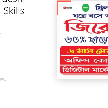
Skills
e
িসে..