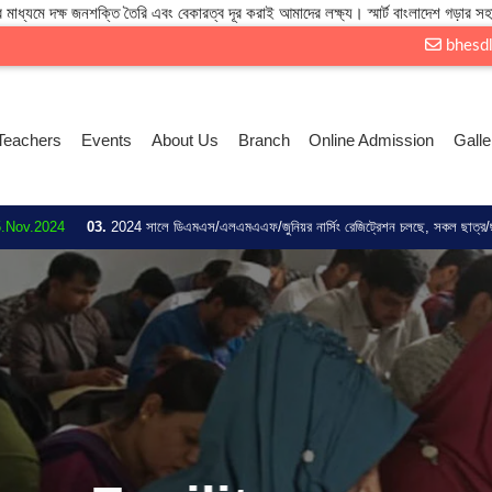
 মাধ্যমে দক্ষ জনশক্তি তৈরি এবং বেকারত্ব দূর করাই আমাদের লক্ষ্য। স্মার্ট বাংলাদেশ গড়ার সহ
bhesd
Teachers
Events
About Us
Branch
Online Admission
Galle
03.
2024 সালে ডিএমএস/এলএমএএফ/জুনিয়র নার্সিং রেজিট্রেশন চলছে, সকল ছাত্র/ছাত্রীদের জানা আগ