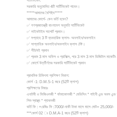
সার্টিফিকেট:
সরকারি অনুমোদিত 4টি সার্টিফিকেট পাবেন।
*****আমাদের বৈশিষ্ট্য*****
আমাদের কোর্সে- কেন ভর্তি হবেন?
✅ গণপ্রজাতন্ত্রী বাংলাদেশ অনুমতি সার্টিফিকেট
✅ লাইফটাইম সাপোর্ট প্রদান।
✅ সপ্তাহে 3 টি ব্যবহারিক ক্লাস- অনলাইন/অফলাইন
✅ সাপ্তাহিক অনলাইন/অফলাইন ক্লাস টেষ্ট।
✅ শীট/বই প্রদান
✅ প্রথম 3 মাস অফিস ও গ্রাফিক্স, পরে 3 মাস 3 মাস ডিজিটাল মাকেটিং
✅ কোর্সে উর্ত্তীর্ণদের সরকারি সার্টিফিকেট প্রদান
প্রাথমিক চিকিৎসা প্রশিক্ষণ বিভাগ:
কোর্স -1: D.M.S-1 বছর (52টি ক্লাশ)
প্রশিক্ষণের বিষয়ঃ
এনাটমী ও ফিজিওলজী * র্ফামাকোলজী * মেডিসিন * গাইনী এন্ড অবস এন্ড 
শিশু স্বাস্থ্য * প্যাথলজী
ভর্তি ফি : +রেজিঃ ফি :7000/-বাকী টাকা মাসে মাসে মোট= 25,000/-
***কোর্স 02 ঃ D.M.A-1 বছর (52টি ক্লাশ)