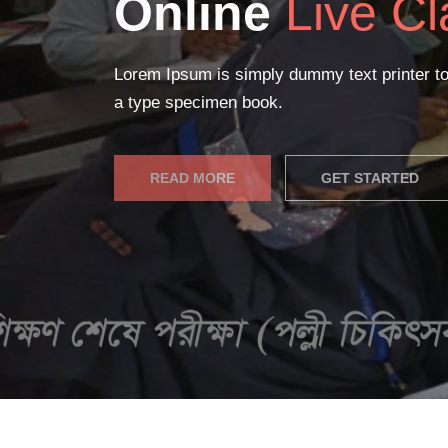
Online
Live Cl
Lorem Ipsum is simply dummy text printer to
a type specimen book.
READ MORE
GET STARTED