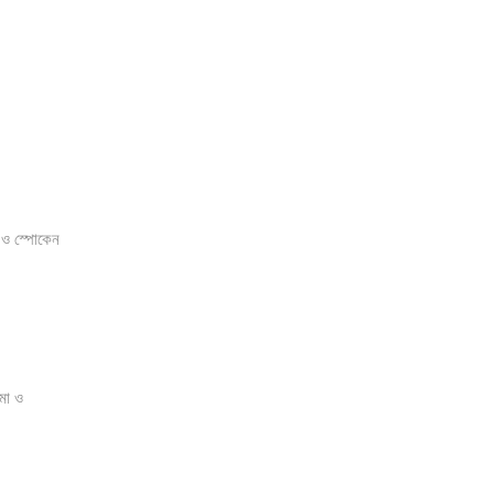
 ও স্পোকেন
মা ও