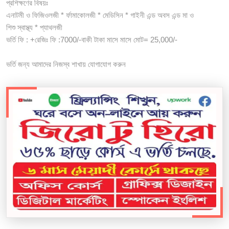
প্রশিক্ষণের বিষয়ঃ
এনাটমী ও ফিজিওলজী * র্ফামাকোলজী * মেডিসিন * গাইনী এন্ড অবস এন্ড মা ও
শিশু স্বাস্থ্য * প্যাথলজী
ভর্তি ফি : +রেজিঃ ফি :7000/-বাকী টাকা মাসে মাসে মোট= 25,000/-
ভর্তি জন্য আমাদের নিজস্ব শাখায় যোগাযোগ করুন