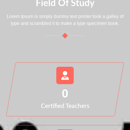
Field Of Study
Lorem Ipsum is simply dummy text printer took a galley of
type and scrambled it to make a type specimen book.
0
Certified Teachers