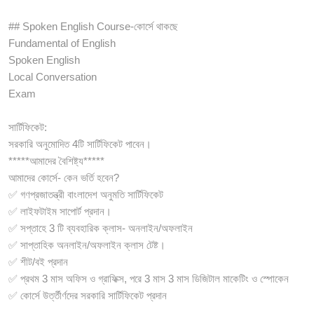
## Spoken English Course-কোর্সে থাকছে
Fundamental of English
Spoken English
Local Conversation
Exam
সার্টিফিকেট:
সরকারি অনুমোদিত 4টি সার্টিফিকেট পাবেন।
*****আমাদের বৈশিষ্ট্য*****
আমাদের কোর্সে- কেন ভর্তি হবেন?
✅ গণপ্রজাতন্ত্রী বাংলাদেশ অনুমতি সার্টিফিকেট
✅ লাইফটাইম সাপোর্ট প্রদান।
✅ সপ্তাহে 3 টি ব্যবহারিক ক্লাস- অনলাইন/অফলাইন
✅ সাপ্তাহিক অনলাইন/অফলাইন ক্লাস টেষ্ট।
✅ শীট/বই প্রদান
✅ প্রথম 3 মাস অফিস ও গ্রাফিক্স, পরে 3 মাস 3 মাস ডিজিটাল মাকেটিং ও স্পোকেন
✅ কোর্সে উর্ত্তীর্ণদের সরকারি সার্টিফিকেট প্রদান