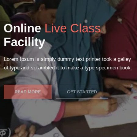
Online
Live Class
Facility
Lorem Ipsum is simply dummy text printer took a galley
of type and scrambled it to make a type specimen book.
READ MORE
GET STARTED