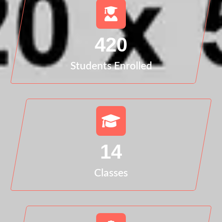
420
Students Enrolled
14
Classes