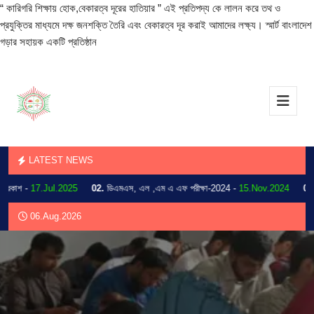
“ কারিগরি শিক্ষায় হোক,বেকারত্ব দূরের হাতিয়ার ” এই প্রতিপদ্য কে লালন করে তথ ও
প্রযুক্তির মাধ্যমে দক্ষ জনশক্তি তৈরি এবং বেকারত্ব দূর করাই আমাদের লক্ষ্য। স্মার্ট বাংলাদেশ
গড়ার সহায়ক একটি প্রতিষ্ঠান
LATEST NEWS
াশ -
17.Jul.2025
02.
ডিএমএস, এল ,এম এ এফ পরীক্ষা-2024 -
15.Nov.2024
03.
202
06.Aug.2026