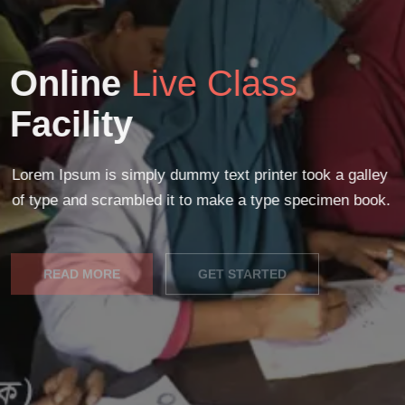
Online
Live Class
Facility
Lorem Ipsum is simply dummy text printer took a galley
of type and scrambled it to make a type specimen book.
READ MORE
GET STARTED