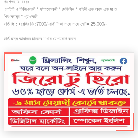
প্রশিক্ষণের বিষয়ঃ
এনাটমী ও ফিজিওলজী * র্ফামাকোলজী * মেডিসিন * গাইনী এন্ড অবস এন্ড মা ও
শিশু স্বাস্থ্য * প্যাথলজী
ভর্তি ফি : +রেজিঃ ফি :7000/-বাকী টাকা মাসে মাসে মোট= 25,000/-
ভর্তি জন্য আমাদের নিজস্ব শাখায় যোগাযোগ করুন