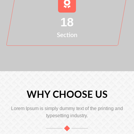
18
Section
WHY CHOOSE US
Lorem Ipsum is simply dummy text of the printing and
typesetting industry.