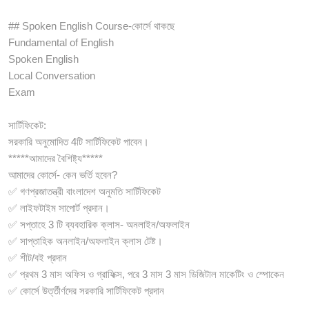
## Spoken English Course-কোর্সে থাকছে
Fundamental of English
Spoken English
Local Conversation
Exam
সার্টিফিকেট:
সরকারি অনুমোদিত 4টি সার্টিফিকেট পাবেন।
*****আমাদের বৈশিষ্ট্য*****
আমাদের কোর্সে- কেন ভর্তি হবেন?
✅ গণপ্রজাতন্ত্রী বাংলাদেশ অনুমতি সার্টিফিকেট
✅ লাইফটাইম সাপোর্ট প্রদান।
✅ সপ্তাহে 3 টি ব্যবহারিক ক্লাস- অনলাইন/অফলাইন
✅ সাপ্তাহিক অনলাইন/অফলাইন ক্লাস টেষ্ট।
✅ শীট/বই প্রদান
✅ প্রথম 3 মাস অফিস ও গ্রাফিক্স, পরে 3 মাস 3 মাস ডিজিটাল মাকেটিং ও স্পোকেন
✅ কোর্সে উর্ত্তীর্ণদের সরকারি সার্টিফিকেট প্রদান