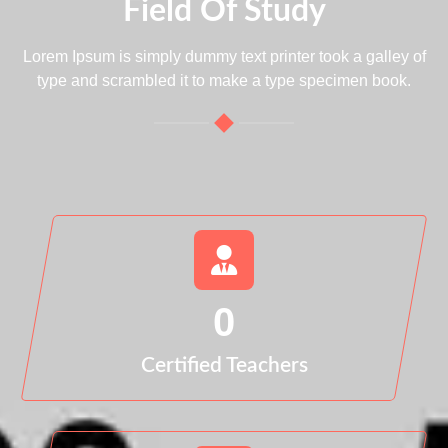
Field Of Study
Lorem Ipsum is simply dummy text printer took a galley of
type and scrambled it to make a type specimen book.
0
Certified Teachers