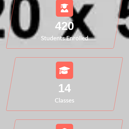
420
Students Enrolled
14
Classes