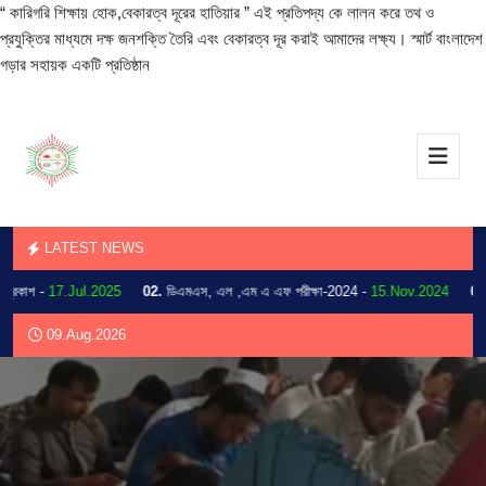
“ কারিগরি শিক্ষায় হোক,বেকারত্ব দূরের হাতিয়ার ” এই প্রতিপদ্য কে লালন করে তথ ও
প্রযুক্তির মাধ্যমে দক্ষ জনশক্তি তৈরি এবং বেকারত্ব দূর করাই আমাদের লক্ষ্য। স্মার্ট বাংলাদেশ
গড়ার সহায়ক একটি প্রতিষ্ঠান
LATEST NEWS
কাশ -
17.Jul.2025
02.
ডিএমএস, এল ,এম এ এফ পরীক্ষা-2024 -
15.Nov.2024
03.
202
09.Aug.2026