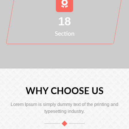
18
Section
WHY CHOOSE US
Lorem Ipsum is simply dummy text of the printing and
typesetting industry.