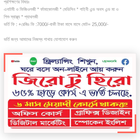
প্রশিক্ষণের বিষয়ঃ
এনাটমী ও ফিজিওলজী * র্ফামাকোলজী * মেডিসিন * গাইনী এন্ড অবস এন্ড মা ও
শিশু স্বাস্থ্য * প্যাথলজী
ভর্তি ফি : +রেজিঃ ফি :7000/-বাকী টাকা মাসে মাসে মোট= 25,000/-
ভর্তি জন্য আমাদের নিজস্ব শাখায় যোগাযোগ করুন