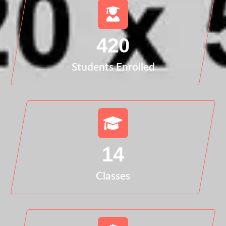
420
Students Enrolled
14
Classes