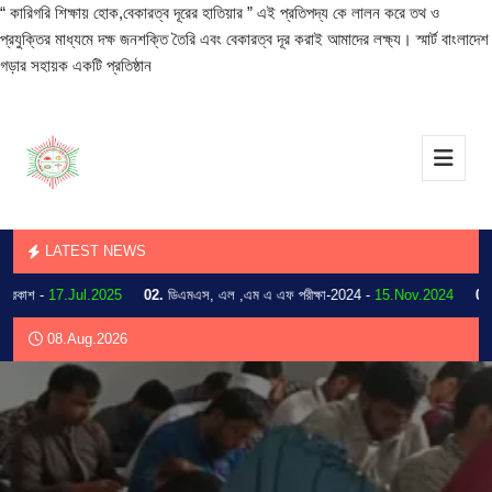
“ কারিগরি শিক্ষায় হোক,বেকারত্ব দূরের হাতিয়ার ” এই প্রতিপদ্য কে লালন করে তথ ও
প্রযুক্তির মাধ্যমে দক্ষ জনশক্তি তৈরি এবং বেকারত্ব দূর করাই আমাদের লক্ষ্য। স্মার্ট বাংলাদেশ
গড়ার সহায়ক একটি প্রতিষ্ঠান
LATEST NEWS
াশ -
17.Jul.2025
02.
ডিএমএস, এল ,এম এ এফ পরীক্ষা-2024 -
15.Nov.2024
03.
202
08.Aug.2026