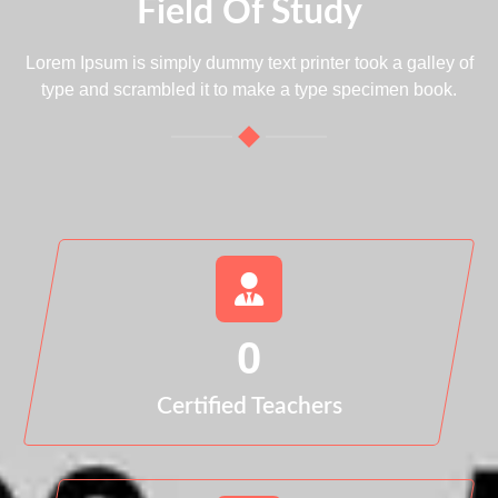
Field Of Study
Lorem Ipsum is simply dummy text printer took a galley of
type and scrambled it to make a type specimen book.
0
Certified Teachers