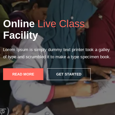
Online
Live Class
Facility
Lorem Ipsum is simply dummy text printer took a galley
of type and scrambled it to make a type specimen book.
READ MORE
GET STARTED