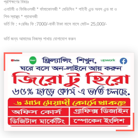
প্রশিক্ষণের বিষয়ঃ
এনাটমী ও ফিজিওলজী * র্ফামাকোলজী * মেডিসিন * গাইনী এন্ড অবস এন্ড মা ও
শিশু স্বাস্থ্য * প্যাথলজী
ভর্তি ফি : +রেজিঃ ফি :7000/-বাকী টাকা মাসে মাসে মোট= 25,000/-
ভর্তি জন্য আমাদের নিজস্ব শাখায় যোগাযোগ করুন