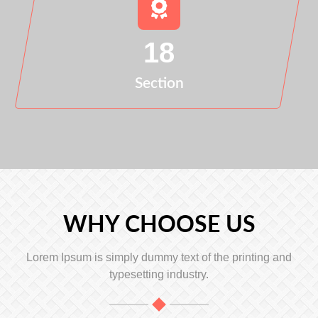
18
Section
WHY CHOOSE US
Lorem Ipsum is simply dummy text of the printing and
typesetting industry.