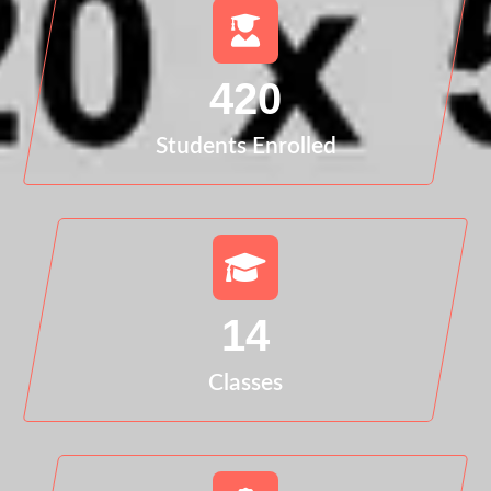
420
Students Enrolled
14
Classes