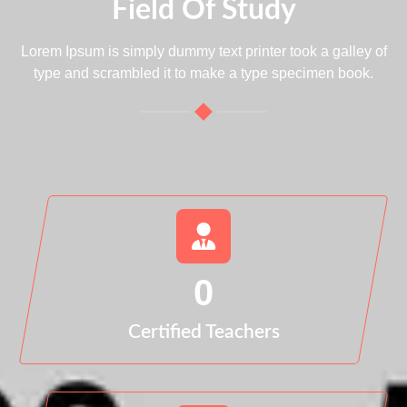
Field Of Study
Lorem Ipsum is simply dummy text printer took a galley of
type and scrambled it to make a type specimen book.
0
Certified Teachers