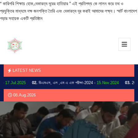
“ কারিগরি শিক্ষায় হোক,বেকারত্ব দূরের হাতিয়ার ” এই প্রতিপদ্য কে লালন করে তথ ও
প্রযুক্তির মাধ্যমে দক্ষ জনশক্তি তৈরি এবং বেকারত্ব দূর করাই আমাদের লক্ষ্য। স্মার্ট বাংলাদেশ
গড়ার সহায়ক একটি প্রতিষ্ঠান
LATEST NEWS
17.Jul.2025
02.
ডিএমএস, এল ,এম এ এফ পরীক্ষা-2024 -
15.Nov.2024
03.
2024 সালে
08.Aug.2026