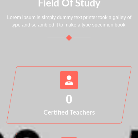
Field Of Study
Lorem Ipsum is simply dummy text printer took a galley of
type and scrambled it to make a type specimen book.
0
Certified Teachers