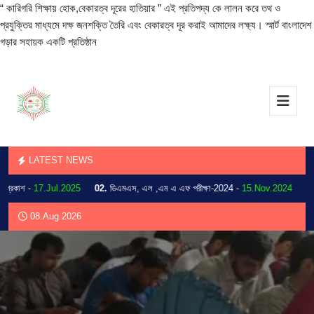
“ কারিগরি শিক্ষায় হোক,বেকারত্ব দূরের হাতিয়ার ” এই প্রতিপদ্য কে লালন করে তথ ও
প্রযুক্তির মাধ্যমে দক্ষ জনশক্তি তৈরি এবং বেকারত্ব দূর করাই আমাদের লক্ষ্য। স্মার্ট বাংলাদেশ
গড়ার সহায়ক একটি প্রতিষ্ঠান
LATEST NEWS
কাশ -
17.Jul.2025
02.
ডিএমএস, এল ,এম এ এফ পরীক্ষা-2024 -
15.Nov.2024
03.
20
08.Aug.2026