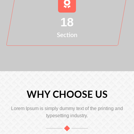
18
Section
WHY CHOOSE US
Lorem Ipsum is simply dummy text of the printing and
typesetting industry.