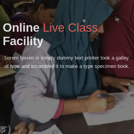
Online
Live Class
Facility
Lorem Ipsum is simply dummy text printer took a galley
of type and scrambled it to make a type specimen book.
READ MORE
GET STARTED