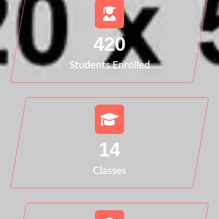
420
Students Enrolled
14
Classes