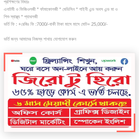
প্রশিক্ষণের বিষয়ঃ
এনাটমী ও ফিজিওলজী * র্ফামাকোলজী * মেডিসিন * গাইনী এন্ড অবস এন্ড মা ও
শিশু স্বাস্থ্য * প্যাথলজী
ভর্তি ফি : +রেজিঃ ফি :7000/-বাকী টাকা মাসে মাসে মোট= 25,000/-
ভর্তি জন্য আমাদের নিজস্ব শাখায় যোগাযোগ করুন