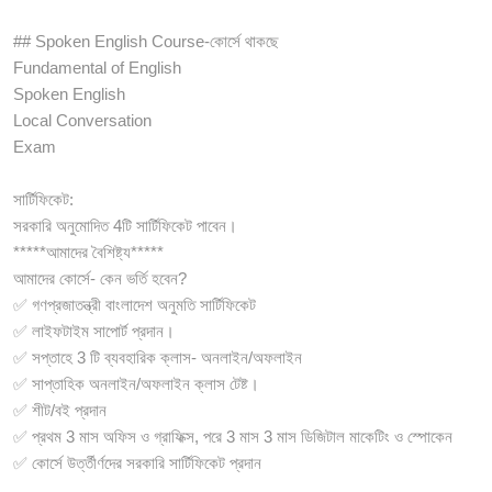
## Spoken English Course-কোর্সে থাকছে
Fundamental of English
Spoken English
Local Conversation
Exam
সার্টিফিকেট:
সরকারি অনুমোদিত 4টি সার্টিফিকেট পাবেন।
*****আমাদের বৈশিষ্ট্য*****
আমাদের কোর্সে- কেন ভর্তি হবেন?
✅ গণপ্রজাতন্ত্রী বাংলাদেশ অনুমতি সার্টিফিকেট
✅ লাইফটাইম সাপোর্ট প্রদান।
✅ সপ্তাহে 3 টি ব্যবহারিক ক্লাস- অনলাইন/অফলাইন
✅ সাপ্তাহিক অনলাইন/অফলাইন ক্লাস টেষ্ট।
✅ শীট/বই প্রদান
✅ প্রথম 3 মাস অফিস ও গ্রাফিক্স, পরে 3 মাস 3 মাস ডিজিটাল মাকেটিং ও স্পোকেন
✅ কোর্সে উর্ত্তীর্ণদের সরকারি সার্টিফিকেট প্রদান