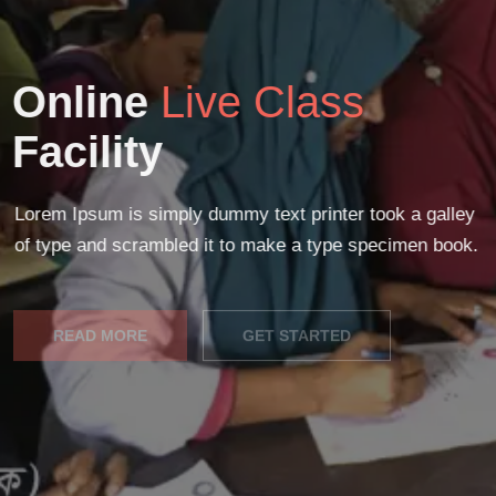
Online
Live Class
Facility
Lorem Ipsum is simply dummy text printer took a galley
of type and scrambled it to make a type specimen book.
READ MORE
GET STARTED