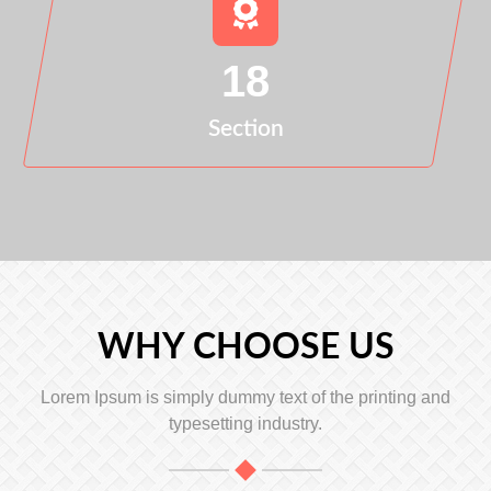
18
Section
WHY CHOOSE US
Lorem Ipsum is simply dummy text of the printing and
typesetting industry.