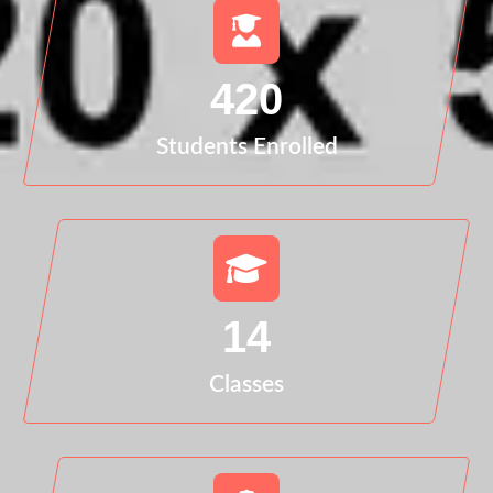
420
Students Enrolled
14
Classes