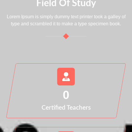
Field Of Study
Lorem Ipsum is simply dummy text printer took a galley of
type and scrambled it to make a type specimen book.
0
Certified Teachers