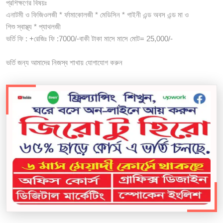
প্রশিক্ষণের বিষয়ঃ
এনাটমী ও ফিজিওলজী * র্ফামাকোলজী * মেডিসিন * গাইনী এন্ড অবস এন্ড মা ও
শিশু স্বাস্থ্য * প্যাথলজী
ভর্তি ফি : +রেজিঃ ফি :7000/-বাকী টাকা মাসে মাসে মোট= 25,000/-
ভর্তি জন্য আমাদের নিজস্ব শাখায় যোগাযোগ করুন