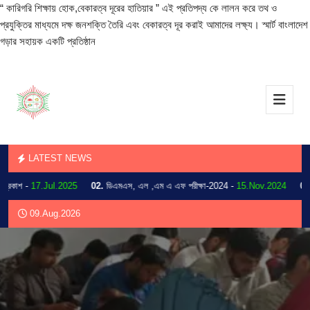
“ কারিগরি শিক্ষায় হোক,বেকারত্ব দূরের হাতিয়ার ” এই প্রতিপদ্য কে লালন করে তথ ও
প্রযুক্তির মাধ্যমে দক্ষ জনশক্তি তৈরি এবং বেকারত্ব দূর করাই আমাদের লক্ষ্য। স্মার্ট বাংলাদেশ
গড়ার সহায়ক একটি প্রতিষ্ঠান
LATEST NEWS
াশ -
17.Jul.2025
02.
ডিএমএস, এল ,এম এ এফ পরীক্ষা-2024 -
15.Nov.2024
03.
202
09.Aug.2026