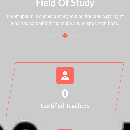
Field Of Study
Lorem Ipsum is simply dummy text printer took a galley of
type and scrambled it to make a type specimen book.
0
Certified Teachers