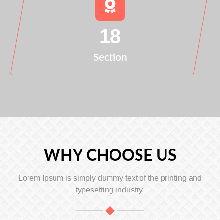
18
Section
WHY CHOOSE US
Lorem Ipsum is simply dummy text of the printing and
typesetting industry.