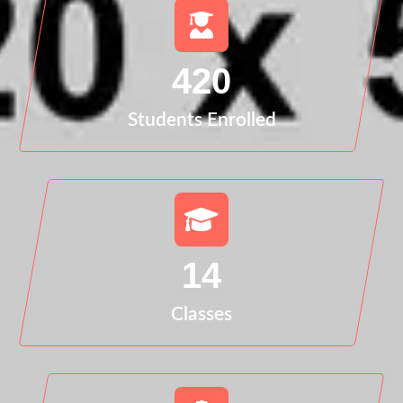
420
Students Enrolled
14
Classes