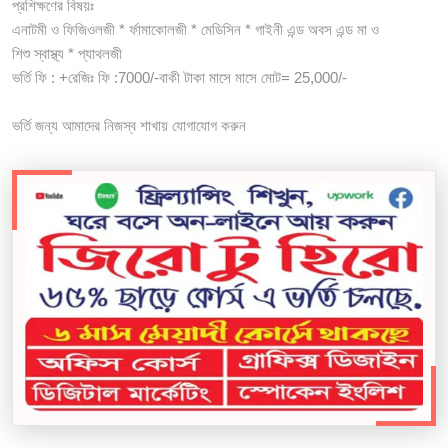
প্রশিক্ষণের বিষয়ঃ
এনাটমী ও ফিজিওলজী * র্ফামাকোলজী * মেডিসিন * গাইনী এন্ড অবস এন্ড মা ও
শিশু স্বাস্থ্য * প্যাথলজী
ভর্তি ফি : +রেজিঃ ফি :7000/-বাকী টাকা মাসে মাসে মোট= 25,000/-
ভর্তি জন্য আমাদের নিজস্ব শাখায় যোগাযোগ করুন