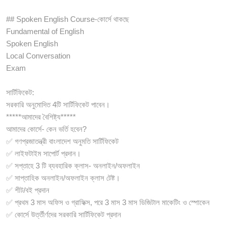
## Spoken English Course-কোর্সে থাকছে
Fundamental of English
Spoken English
Local Conversation
Exam
সার্টিফিকেট:
সরকারি অনুমোদিত 4টি সার্টিফিকেট পাবেন।
*****আমাদের বৈশিষ্ট্য*****
আমাদের কোর্সে- কেন ভর্তি হবেন?
✅ গণপ্রজাতন্ত্রী বাংলাদেশ অনুমতি সার্টিফিকেট
✅ লাইফটাইম সাপোর্ট প্রদান।
✅ সপ্তাহে 3 টি ব্যবহারিক ক্লাস- অনলাইন/অফলাইন
✅ সাপ্তাহিক অনলাইন/অফলাইন ক্লাস টেষ্ট।
✅ শীট/বই প্রদান
✅ প্রথম 3 মাস অফিস ও গ্রাফিক্স, পরে 3 মাস 3 মাস ডিজিটাল মাকেটিং ও স্পোকেন
✅ কোর্সে উর্ত্তীর্ণদের সরকারি সার্টিফিকেট প্রদান