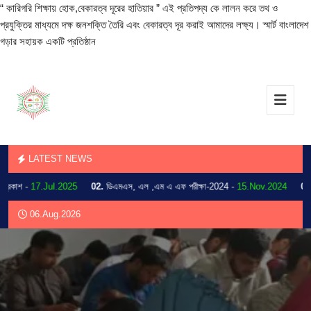
“ কারিগরি শিক্ষায় হোক,বেকারত্ব দূরের হাতিয়ার ” এই প্রতিপদ্য কে লালন করে তথ ও
প্রযুক্তির মাধ্যমে দক্ষ জনশক্তি তৈরি এবং বেকারত্ব দূর করাই আমাদের লক্ষ্য। স্মার্ট বাংলাদেশ
গড়ার সহায়ক একটি প্রতিষ্ঠান
LATEST NEWS
াশ -
17.Jul.2025
02.
ডিএমএস, এল ,এম এ এফ পরীক্ষা-2024 -
15.Nov.2024
03.
202
06.Aug.2026