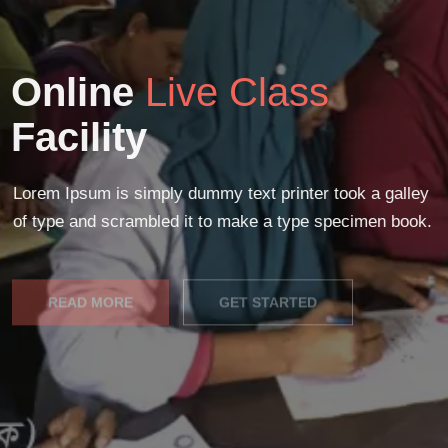
Online
Live Class
Facility
Lorem Ipsum is simply dummy text printer took a galley
of type and scrambled it to make a type specimen book.
READ MORE
GET STARTED