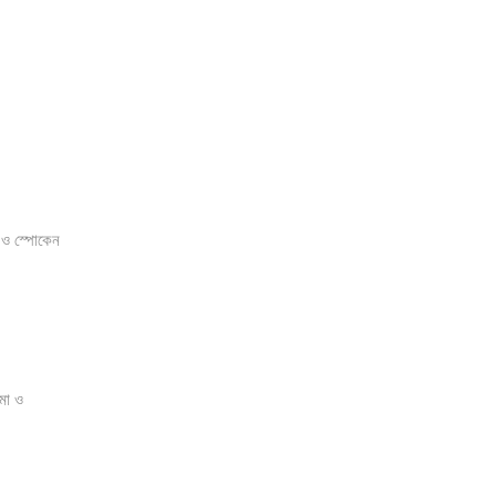
 ও স্পোকেন
মা ও