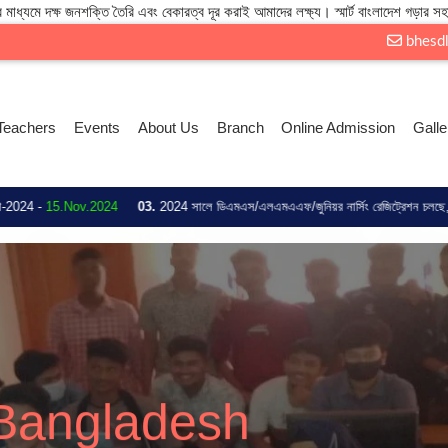
 মাধ্যমে দক্ষ জনশক্তি তৈরি এবং বেকারত্ব দূর করাই আমাদের লক্ষ্য। স্মার্ট বাংলাদেশ গড়ার সহ
bhesd
Teachers
Events
About Us
Branch
Online Admission
Galle
Nov.2024
03.
2024 সালে ডিএমএস/এলএমএএফ/জুনিয়র নার্সিং রেজিট্রেশন চলছে, সকল ছাত্র/ছাত্রী