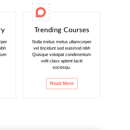
ry
Trending Courses
rper
Nulla metus metus ullamcorper
ibh
vel tincidunt sed euismod nibh
ntum
Quisque volutpat condimentum
velit class aptent taciti
sociosqu.
Read More