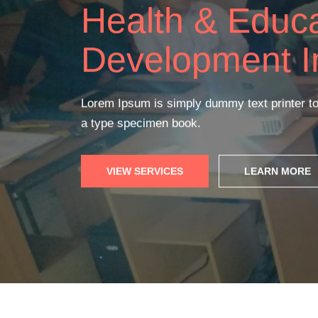
Online
Live Cl
Lorem Ipsum is simply dummy text printer to
a type specimen book.
READ MORE
GET STARTED