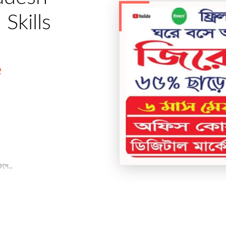
Skills
e
িসে..