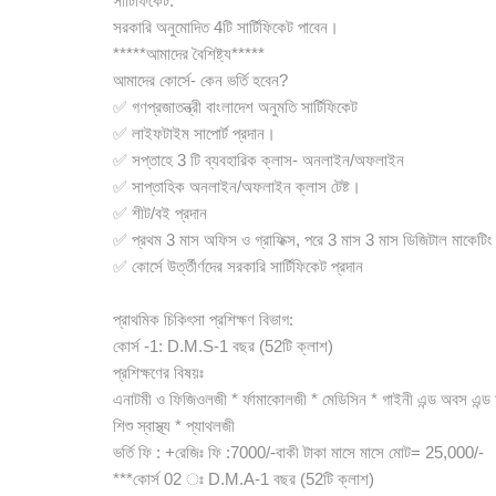
সার্টিফিকেট:
সরকারি অনুমোদিত 4টি সার্টিফিকেট পাবেন।
*****আমাদের বৈশিষ্ট্য*****
আমাদের কোর্সে- কেন ভর্তি হবেন?
✅ গণপ্রজাতন্ত্রী বাংলাদেশ অনুমতি সার্টিফিকেট
✅ লাইফটাইম সাপোর্ট প্রদান।
✅ সপ্তাহে 3 টি ব্যবহারিক ক্লাস- অনলাইন/অফলাইন
✅ সাপ্তাহিক অনলাইন/অফলাইন ক্লাস টেষ্ট।
✅ শীট/বই প্রদান
✅ প্রথম 3 মাস অফিস ও গ্রাফিক্স, পরে 3 মাস 3 মাস ডিজিটাল মাকেটিং
✅ কোর্সে উর্ত্তীর্ণদের সরকারি সার্টিফিকেট প্রদান
প্রাথমিক চিকিৎসা প্রশিক্ষণ বিভাগ:
কোর্স -1: D.M.S-1 বছর (52টি ক্লাশ)
প্রশিক্ষণের বিষয়ঃ
এনাটমী ও ফিজিওলজী * র্ফামাকোলজী * মেডিসিন * গাইনী এন্ড অবস এন্ড 
শিশু স্বাস্থ্য * প্যাথলজী
ভর্তি ফি : +রেজিঃ ফি :7000/-বাকী টাকা মাসে মাসে মোট= 25,000/-
***কোর্স 02 ঃ D.M.A-1 বছর (52টি ক্লাশ)