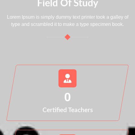
Field Of Study
Lorem Ipsum is simply dummy text printer took a galley of
type and scrambled it to make a type specimen book.
0
Certified Teachers