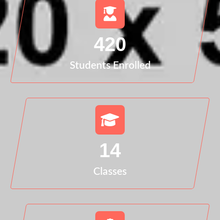
420
Students Enrolled
14
Classes