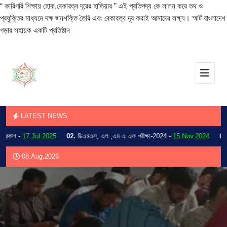
“ কারিগরি শিক্ষায় হোক,বেকারত্ব দূরের হাতিয়ার ” এই প্রতিপদ্য কে লালন করে তথ ও
প্রযুক্তির মাধ্যমে দক্ষ জনশক্তি তৈরি এবং বেকারত্ব দূর করাই আমাদের লক্ষ্য। স্মার্ট বাংলাদেশ
গড়ার সহায়ক একটি প্রতিষ্ঠান
LATEST NEWS
াশ -
17.Jul.2025
02.
ডিএমএস, এল ,এম এ এফ পরীক্ষা-2024 -
15.Nov.2024
03.
202
08.Aug.2026