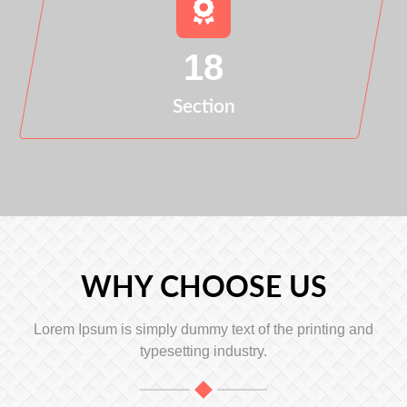
18
Section
WHY CHOOSE US
Lorem Ipsum is simply dummy text of the printing and
typesetting industry.