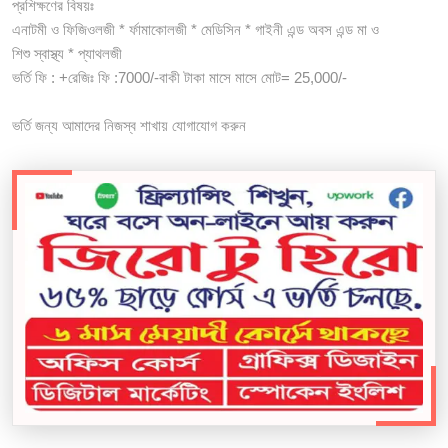
প্রশিক্ষণের বিষয়ঃ
এনাটমী ও ফিজিওলজী * র্ফামাকোলজী * মেডিসিন * গাইনী এন্ড অবস এন্ড মা ও
শিশু স্বাস্থ্য * প্যাথলজী
ভর্তি ফি : +রেজিঃ ফি :7000/-বাকী টাকা মাসে মাসে মোট= 25,000/-
ভর্তি জন্য আমাদের নিজস্ব শাখায় যোগাযোগ করুন