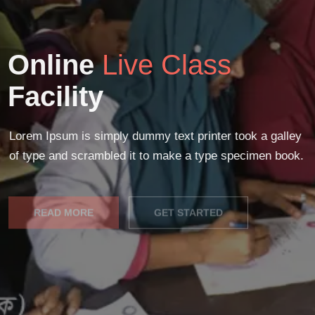
Online
Live Class
Facility
Lorem Ipsum is simply dummy text printer took a galley
of type and scrambled it to make a type specimen book.
READ MORE
GET STARTED