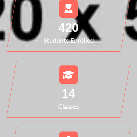
420
Students Enrolled
14
Classes