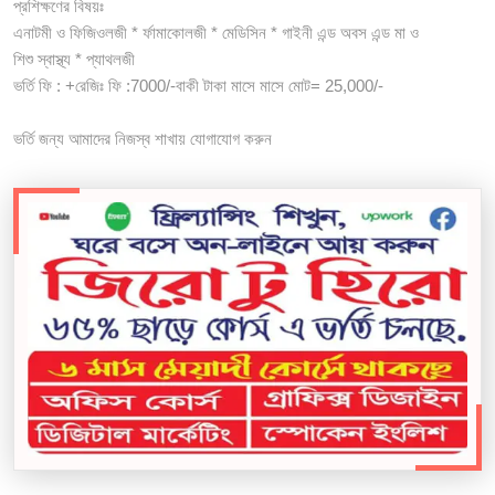
প্রশিক্ষণের বিষয়ঃ
এনাটমী ও ফিজিওলজী * র্ফামাকোলজী * মেডিসিন * গাইনী এন্ড অবস এন্ড মা ও
শিশু স্বাস্থ্য * প্যাথলজী
ভর্তি ফি : +রেজিঃ ফি :7000/-বাকী টাকা মাসে মাসে মোট= 25,000/-
ভর্তি জন্য আমাদের নিজস্ব শাখায় যোগাযোগ করুন