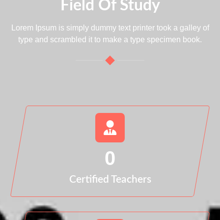
Field Of Study
Lorem Ipsum is simply dummy text printer took a galley of
type and scrambled it to make a type specimen book.
0
Certified Teachers