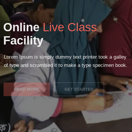
Online
Live Class
Facility
Lorem Ipsum is simply dummy text printer took a galley
of type and scrambled it to make a type specimen book.
READ MORE
GET STARTED