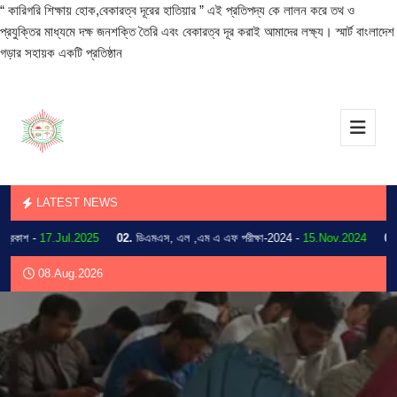
“ কারিগরি শিক্ষায় হোক,বেকারত্ব দূরের হাতিয়ার ” এই প্রতিপদ্য কে লালন করে তথ ও
প্রযুক্তির মাধ্যমে দক্ষ জনশক্তি তৈরি এবং বেকারত্ব দূর করাই আমাদের লক্ষ্য। স্মার্ট বাংলাদেশ
গড়ার সহায়ক একটি প্রতিষ্ঠান
LATEST NEWS
কাশ -
17.Jul.2025
02.
ডিএমএস, এল ,এম এ এফ পরীক্ষা-2024 -
15.Nov.2024
03.
202
08.Aug.2026