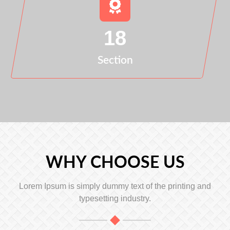
18
Section
WHY CHOOSE US
Lorem Ipsum is simply dummy text of the printing and
typesetting industry.