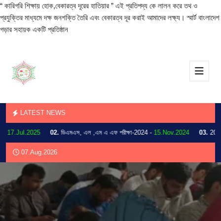
“ কারিগরি শিক্ষায় হোক,বেকারত্ব দূরের হাতিয়ার ” এই প্রতিপদ্য কে লালন করে তথ ও
প্রযুক্তির মাধ্যমে দক্ষ জনশক্তি তৈরি এবং বেকারত্ব দূর করাই আমাদের লক্ষ্য। স্মার্ট বাংলাদেশ
গড়ার সহায়ক একটি প্রতিষ্ঠান
LATEST NEWS
7.Jul.2025
02.
ডিএমএস, এল ,এম এ এফ পরীক্ষা-2024 -
15.Nov.2024
03.
2024 সালে
07.Aug.2026