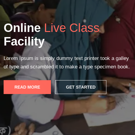
Online
Live Class
Facility
Lorem Ipsum is simply dummy text printer took a galley
of type and scrambled it to make a type specimen book.
READ MORE
GET STARTED