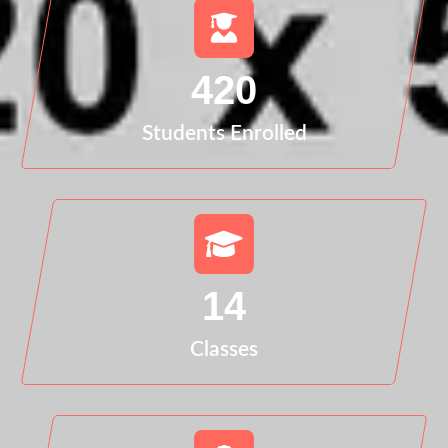
420
Students Enrolled
14
Classes