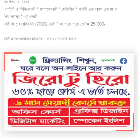
প্রশিক্ষণের বিষয়ঃ
এনাটমী ও ফিজিওলজী * র্ফামাকোলজী * মেডিসিন * গাইনী এন্ড অবস এন্ড মা ও
শিশু স্বাস্থ্য * প্যাথলজী
ভর্তি ফি : +রেজিঃ ফি :7000/-বাকী টাকা মাসে মাসে মোট= 25,000/-
ভর্তি জন্য আমাদের নিজস্ব শাখায় যোগাযোগ করুন