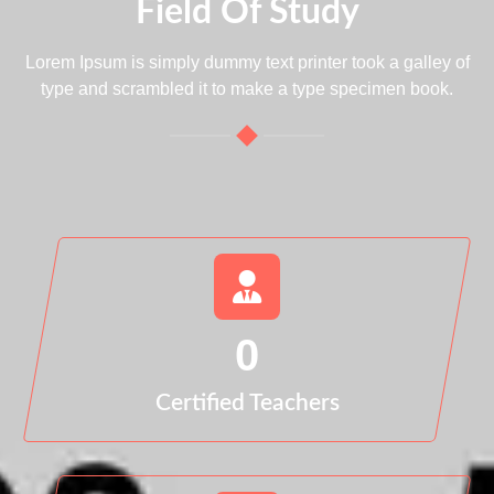
Field Of Study
Lorem Ipsum is simply dummy text printer took a galley of
type and scrambled it to make a type specimen book.
0
Certified Teachers