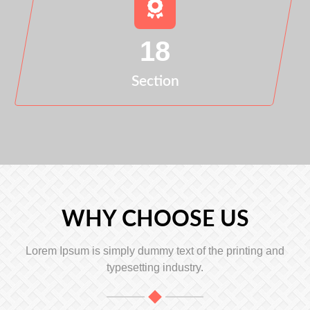
18
Section
WHY CHOOSE US
Lorem Ipsum is simply dummy text of the printing and
typesetting industry.