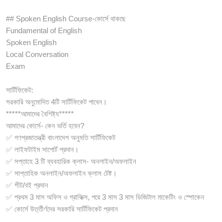
## Spoken English Course-কোর্সে থাকছে
Fundamental of English
Spoken English
Local Conversation
Exam
সার্টিফিকেট:
সরকারি অনুমোদিত 4টি সার্টিফিকেট পাবেন।
*****আমাদের বৈশিষ্ট্য*****
আমাদের কোর্সে- কেন ভর্তি হবেন?
✅ গণপ্রজাতন্ত্রী বাংলাদেশ অনুমতি সার্টিফিকেট
✅ লাইফটাইম সাপোর্ট প্রদান।
✅ সপ্তাহে 3 টি ব্যবহারিক ক্লাস- অনলাইন/অফলাইন
✅ সাপ্তাহিক অনলাইন/অফলাইন ক্লাস টেষ্ট।
✅ শীট/বই প্রদান
✅ প্রথম 3 মাস অফিস ও গ্রাফিক্স, পরে 3 মাস 3 মাস ডিজিটাল মাকেটিং ও স্পোকেন
✅ কোর্সে উর্ত্তীর্ণদের সরকারি সার্টিফিকেট প্রদান