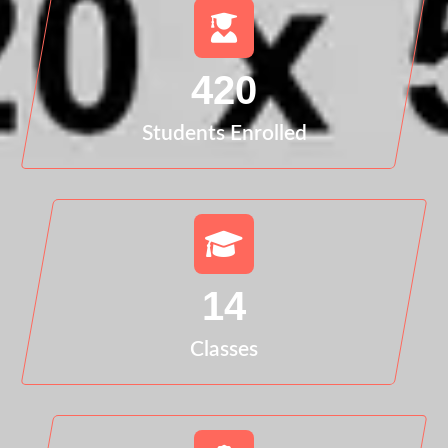
420
Students Enrolled
14
Classes