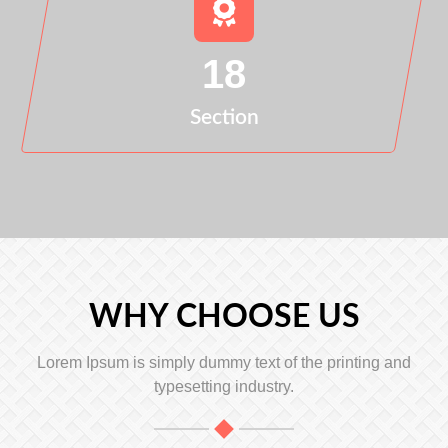
18
Section
WHY CHOOSE US
Lorem Ipsum is simply dummy text of the printing and
typesetting industry.