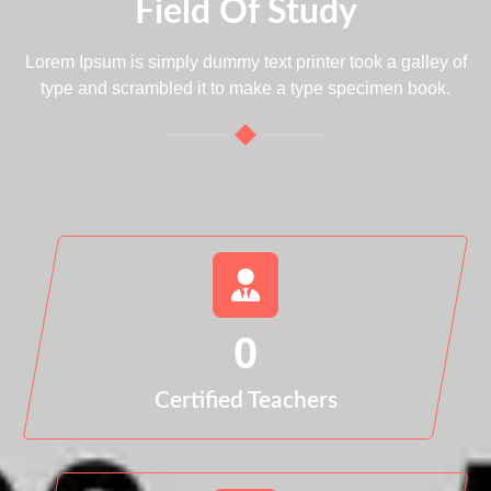
Field Of Study
Lorem Ipsum is simply dummy text printer took a galley of
type and scrambled it to make a type specimen book.
0
Certified Teachers