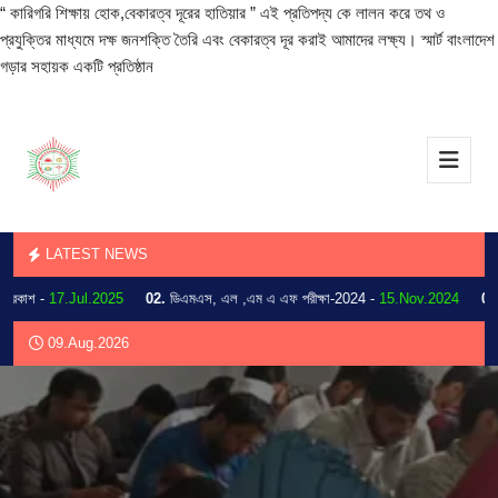
“ কারিগরি শিক্ষায় হোক,বেকারত্ব দূরের হাতিয়ার ” এই প্রতিপদ্য কে লালন করে তথ ও
প্রযুক্তির মাধ্যমে দক্ষ জনশক্তি তৈরি এবং বেকারত্ব দূর করাই আমাদের লক্ষ্য। স্মার্ট বাংলাদেশ
গড়ার সহায়ক একটি প্রতিষ্ঠান
LATEST NEWS
াশ -
17.Jul.2025
02.
ডিএমএস, এল ,এম এ এফ পরীক্ষা-2024 -
15.Nov.2024
03.
202
09.Aug.2026