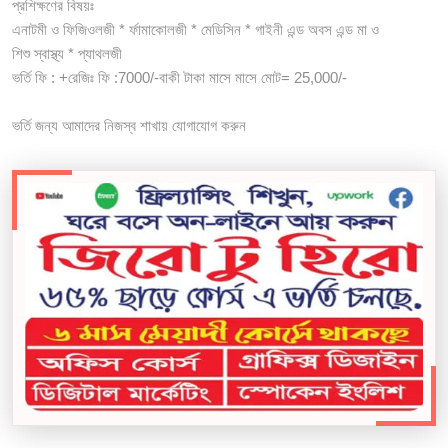
প্রশিক্ষণের বিষয়ঃ
এনাটমী ও ফিজিওলজী * র্ফামাকোলজী * মেডিসিন * গাইনী এন্ড অবস এন্ড মা ও
শিশু স্বাস্থ্য * প্যাথলজী
ভর্তি ফি : +রেজিঃ ফি :7000/-বাকী টাকা মাসে মাসে মোট= 25,000/-
ভর্তি জন্য আমাদের নিজস্ব শাখায় যোগাযোগ করুন